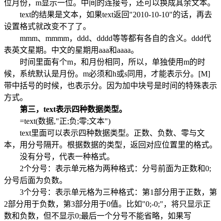
位月份，m显示一位。中间的连接号，还可以换成其余文本。
text的结果是文本，如果text返回"2010-10-10"的话，再去
设置格式就改变不了了。
mmm、mmmm，ddd、dddd等等都有各自的含义。ddd代
表英文星期。中文的星期用aaa和aaaa。
时间里面有个m，和月份相同，所以，单独使用m的时
候，系统默认是月份。m必须和h或s同用，才能表示分。[M]
带中括号的时候，也表示分。因为加中块号是时间的特殊表示
方式。
第三，text表示四种数据类型。
=text(数据,"正;负;零;文本")
text里面可以表示四种数据类型。正数、负数、零与文
本，用分号隔开。根据数据的类型，返回对应位置里的格式。
没有分号，代表一种格式。
2个分号：表示单元格为两种格式：分号前面为正数和0;
分号后面为负数。
3个分号：表示单元格为三种格式：第1部分用于正数，第
2部分用于负数，第3部分用于0值。比如"0;-0;"，将只显示正
数和负数，但不显示0;最后一个分号不能省略，如果写