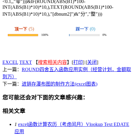
<0.1,,"零")))&IF(ROUND(ABS(B1)*100-
INT(ABS(B1)*10)*10,),TEXT(ROUND(ABS(B1)*100-
INT(ABS(B1)*10)*10,),"[dbnum2]")&"分","整")))
EXCEL
TEXT
【
搜索相关内容
】[
打印
] [
关闭
]
上一篇：
ROUND四舍五入函数应用实例（经营计划，金额取
到万）
下一篇：
进销存瀑布图的制作方法(excel图表)
您可能还会对下面的文章感兴趣：
相关文章
1
excel函数计算农历（考虑闰月）Vlookup Text EDATE
应用