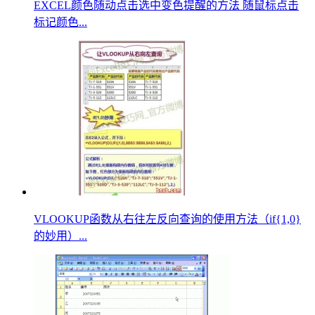
EXCEL颜色随动点击选中变色提醒的方法 随鼠标点击
标记颜色...
VLOOKUP函数从右往左反向查询的使用方法（if{1,0}
的妙用）...