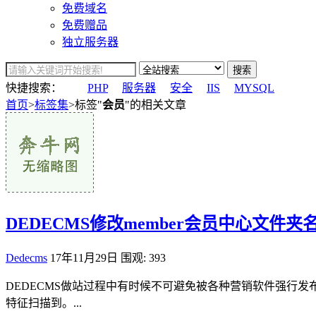
免费域名
免费赠品
独立服务器
搜索
快捷搜索：
PHP
服务器
安全
IIS
MYSQL
首页
>
标签集
>标签"
会员
"的相关文章
DEDECMS修改member会员中心文件夹名
Dedecms
17年11月29日
围观: 393
DEDECMS做站过程中有时候不可避免被各种营销软件强行
特征扫描到。...