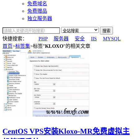
免费域名
免费赠品
独立服务器
搜索
快捷搜索：
PHP
服务器
安全
IIS
MYSQL
首页
>
标签集
>标签"
KLOXO
"的相关文章
CentOS VPS安装Kloxo-MR免费虚拟主