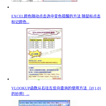
EXCEL颜色随动点击选中变色提醒的方法 随鼠标点击
标记颜色...
VLOOKUP函数从右往左反向查询的使用方法（if{1,0}
的妙用）...