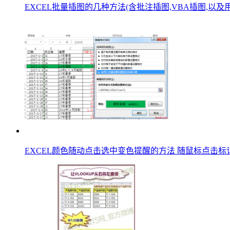
EXCEL批量插图的几种方法(含批注插图,VBA插图,以及用
EXCEL颜色随动点击选中变色提醒的方法 随鼠标点击标记颜