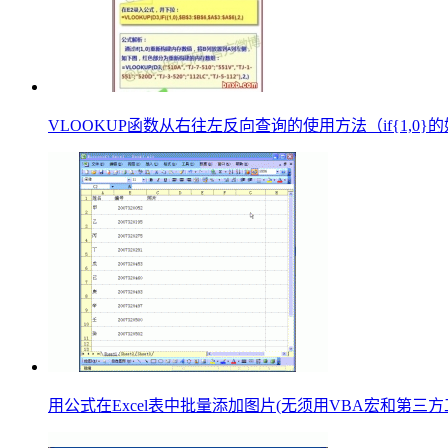
VLOOKUP函数从右往左反向查询的使用方法（if{1,0}的妙
用公式在Excel表中批量添加图片(无须用VBA宏和第三方工具