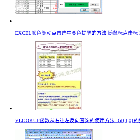
EXCEL颜色随动点击选中变色提醒的方法 随鼠标点击标记颜
VLOOKUP函数从右往左反向查询的使用方法（if{1,0}的妙