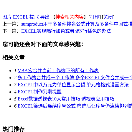
图片
EXCEL
提取
导出
【
搜索相关内容
】[
打印
] [
关闭
]
上一篇：
sumproduct用于多条件排名公式计算及多条件中国式
下一篇：
EXCEL实现隔行加色或者隔N行插色的办法
您可能还会对下面的文章感兴趣：
相关文章
1
VBA宏合并当前工作簿下的所有工作表
2
多工作簿合并成一个工作簿 多个EXCEL文件合并成一个
3
EXCEL中以万元为单位显示金额 单元格格式设置方法
4
EXCEL制作到期提醒
5
Excel数据透视表10大常用技巧 透视表应用技巧
6
EXCEL筛选后连续序号公式 筛选后让序号仍连续排列
热门推荐