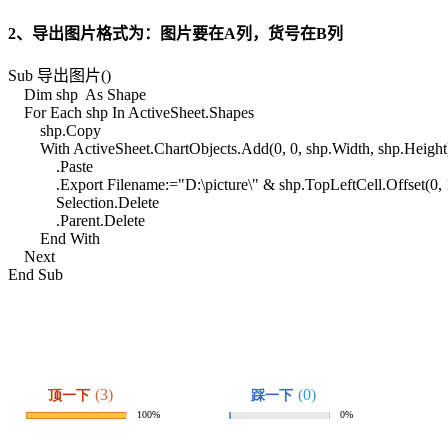
2、导出图片格式为：图片要在A列，货号在B列
Sub 导出图片()
Dim shp As Shape
For Each shp In ActiveSheet.Shapes
shp.Copy
With ActiveSheet.ChartObjects.Add(0, 0, shp.Width, shp.Height
.Paste
.Export Filename:="D:\picture\" & shp.TopLeftCell.Offset(0, 1)
Selection.Delete
.Parent.Delete
End With
Next
End Sub