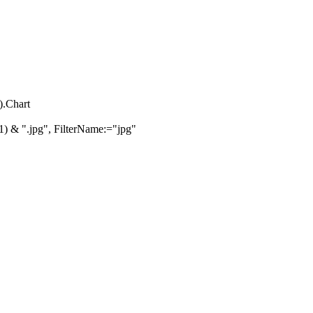
).Chart
 & ".jpg", FilterName:="jpg"