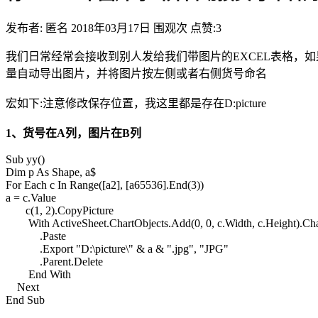
发布者: 匿名
2018年03月17日
围观
次
点赞:3
我们日常经常会接收到别人发给我们带图片的EXCEL表格，
量自动导出图片，并将图片按左侧或者右侧货号命名
宏如下:注意修改保存位置，我这里都是存在D:picture
1、货号在A列，图片在B列
Sub yy()
Dim p As Shape, a$
For Each c In Range([a2], [a65536].End(3))
a = c.Value
c(1, 2).CopyPicture
With ActiveSheet.ChartObjects.Add(0, 0, c.Width, c.Height).Cha
.Paste
.Export "D:\picture\" & a & ".jpg", "JPG"
.Parent.Delete
End With
Next
End Sub