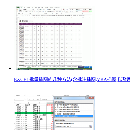
EXCEL批量插图的几种方法(含批注插图,VBA插图,以及用