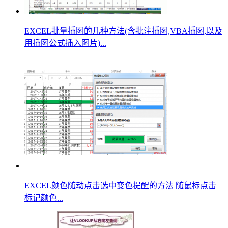
EXCEL批量插图的几种方法(含批注插图,VBA插图,以及
用插图公式插入图片)...
EXCEL颜色随动点击选中变色提醒的方法 随鼠标点击
标记颜色...