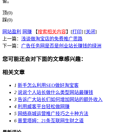
留。
顶(0)
踩(0)
网站盈利
网赚
【
搜索相关内容
】[
打印
] [
关闭
]
上一篇：
浅谈做淘宝店的免费推广思路
下一篇：
广告任务网是否是创业站长赚钱的绿洲
您可能还会对下面的文章感兴趣：
相关文章
1
新手怎么利用SEO做好淘宝客
2
说说个人站长做什么类型网站最赚钱
3
告诉广大站长们如何增加网站的额外收入
4
利用威客平台轻松做网赚
5
网络商城运营推广技巧之十种方法
6
普里塔姆：21条互联网生财之道