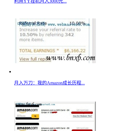
利用YY挂机月入3000元...
月入万刀：我的Amazon成长历程...