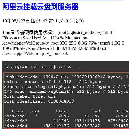
阿里云挂载云盘到服务器
19年08月23日
围观: 42
赞: 1,踩: 0
评论(0)
1.查看当前硬盘使用状况： [root@gluster_node1 ~]# df -h
Filesystem Size Used Avail Use% Mounted on
/dev/mapper/VolGroup-lv_root 35G 25G 8.3G 76% / tmpfs 1.9G 0
1.9G 0% /dev/shm /dev/sda1 485M 35M 425M 8% /boot
/dev/mapper/VolGroup-lv_home 33...