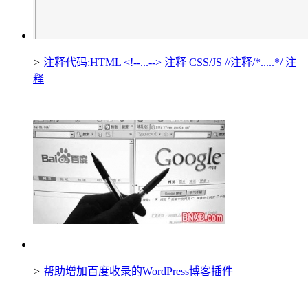
>
注释代码:HTML <!--...--> 注释 CSS/JS //注释/*.....*/ 注
释
>
帮助增加百度收录的WordPress博客插件