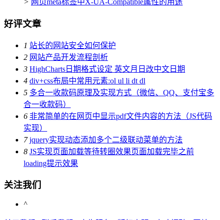
>
网页meta标签中X-UA-Compatible属性的用途
好评文章
1
站长的网站安全如何保护
2
网站产品开发流程剖析
3
HighCharts日期格式设定 英文月日改中文日期
4
div+css布局中常用元素:ol ul li dt dl
5
多合一收款码原理及实现方式（微信、QQ、支付宝多
合一收款码）
6
非常简单的在网页中显示pdf文件内容的方法（JS代码
实现）
7
jquery实现动态添加多个二级联动菜单的方法
8
JS实现页面加载等待转圈效果页面加载完毕之前
loading提示效果
关注我们
^