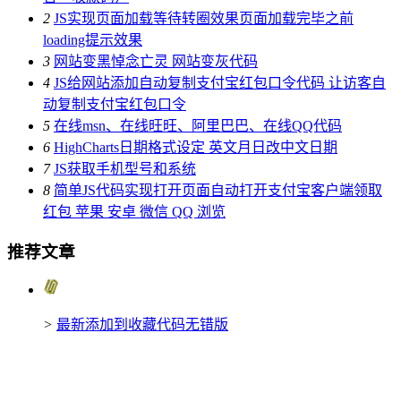
2
JS实现页面加载等待转圈效果页面加载完毕之前
loading提示效果
3
网站变黑悼念亡灵 网站变灰代码
4
JS给网站添加自动复制支付宝红包口令代码 让访客自
动复制支付宝红包口令
5
在线msn、在线旺旺、阿里巴巴、在线QQ代码
6
HighCharts日期格式设定 英文月日改中文日期
7
JS获取手机型号和系统
8
简单JS代码实现打开页面自动打开支付宝客户端领取
红包 苹果 安卓 微信 QQ 浏览
推荐文章
>
最新添加到收藏代码无错版