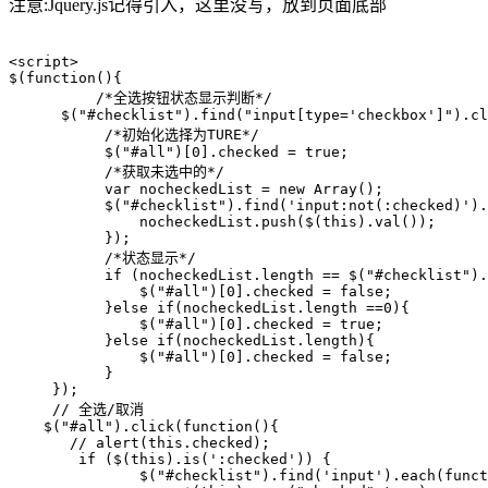
注意:Jquery.js记得引入，这里没写，放到页面底部
<script>

$(function(){

          /*全选按钮状态显示判断*/

      $("#checklist").find("input[type='checkbox']").cl
           /*初始化选择为TURE*/

           $("#all")[0].checked = true;

           /*获取未选中的*/

           var nocheckedList = new Array();

           $("#checklist").find('input:not(:checked)').
               nocheckedList.push($(this).val());

           });

           /*状态显示*/

           if (nocheckedList.length == $("#checklist").
               $("#all")[0].checked = false;

           }else if(nocheckedList.length ==0){

               $("#all")[0].checked = true;

           }else if(nocheckedList.length){

               $("#all")[0].checked = false;

           }

     });

     // 全选/取消

    $("#all").click(function(){

       // alert(this.checked);

        if ($(this).is(':checked')) {

               $("#checklist").find('input').each(funct