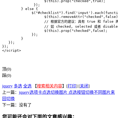
                    $(this).prop("checked",true);

               });

         } else {

              $("#checklist").find('input').each(functi
                    $(this).removeAttr("checked",false)
                    // 根据官方的建议：具有 true 和 false
                    // 如 checked, selected 或者 disab
                    $(this).prop("checked",false);

              });

         }

   });

});

</script>
顶(0)
踩(0)
jquery
多选
全选
【
搜索相关内容
】[
打印
] [
关闭
]
上一篇：
jquery选项卡点选切换图片 点选按钮切换不同图片来
回切换
下一篇：没有了
您可能还会对下面的文章感兴趣：