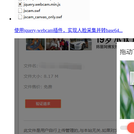
使用jquery-webcam插件，实现人脸采集并转base64...