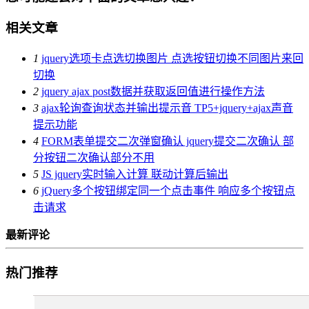
相关文章
1
jquery选项卡点选切换图片 点选按钮切换不同图片来回
切换
2
jquery ajax post数据并获取返回值进行操作方法
3
ajax轮询查询状态并输出提示音 TP5+jquery+ajax声音
提示功能
4
FORM表单提交二次弹窗确认 jquery提交二次确认 部
分按钮二次确认部分不用
5
JS jquery实时输入计算 联动计算后输出
6
jQuery多个按钮绑定同一个点击事件 响应多个按钮点
击请求
最新评论
热门推荐