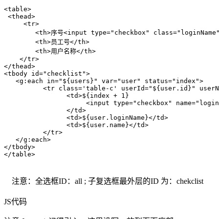
<table>

 <thead>

     <tr>

        <th>序号<input type="checkbox" class="loginName"
        <th>员工号</th>

        <th>用户名称</th>

    </tr>

</thead>

<tbody id="checklist">

   <g:each in="${users}" var="user" status="index">

          <tr class='table-c' userId="${user.id}" userN
                <td>${index + 1}

                     <input type="checkbox" name="login
                </td>

                <td>${user.loginName}</td>

                <td>${user.name}</td>

          </tr>

   </g:each>

</tbody>

</table>
注意：全选框ID：all ; 子复选框最外层的ID 为：chekclist
JS代码