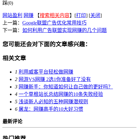
踩(0)
网站盈利
网赚
【
搜索相关内容
】[
打印
] [
关闭
]
上一篇：
Google联盟广告优化常用技巧
下一篇：
如何利用广告联盟实现网赚的几个问题
您可能还会对下面的文章感兴趣：
相关文章
1
利用威客平台轻松做网赚
2
网游VS网赚 2选1你准备好了没有
3
网赚新手：你知道如何让自己做的更好吗？
4
一个草根站长总结网赚的10条失败经验
5
浅谈新人必知的五种网赚潜规则
6
屠龙：网赚高手的10大好习惯
最新评论
热门推荐