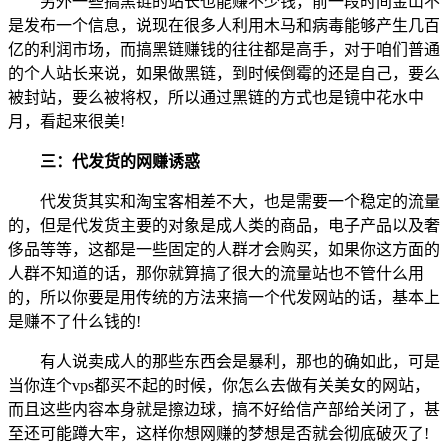
另外一些搞黑链的站长也能赚不少钱，前一段时间金山不
是发布一个信息，说现在很多人利用木马和病毒能够产生几百
亿的利润市场，而搞黑链赚钱的往往都是高手，对于咱们普通
的个人站长来说，如果做黑链，到时候倒霉的还是自己，要么
被封站，要么被将权，所以通过黑链的方式也是镜中花水中
月，看起来很美!
三：代发货的网赚诱惑
代发货其实和淘宝客相差不大，也是需要一个稳定的流量
的，但是代发货主要的对象是成人类的商品，电子产品以及奢
侈品等等，这都是一些固定的人群才会购买，如果你这方面的
人群不知道的话，那你就算搞了很大的流量站也不管什么用
的，所以你要是用传统的方法来搞一个代发网站的话，基本上
是赚不了什么钱的!
有人说卖成人的那些东西会是暴利，那也的确如此，可是
当你连个vps都买不起的时候，你怎么去做有关美女的网站，
而且这些内容本身就是擦边球，搞不好给信产部给关闭了，甚
至还可能蹲大牢，这样你想网赚的梦想是否就会彻底破灭了!