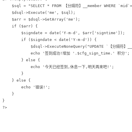
    $sql = "SELECT * FROM 【分隔符】__member WHERE `mid`='
    $dsql->Execute('me', $sql);

    $arr = $dsql->GetArray('me');

    if ($arr) {

        $signdate = date('Y-m-d', $arr['signtime']);

        if ($signdate < date('Y-m-d')) {

            $dsql->ExecuteNoneQuery("UPDATE `【分隔符】__me
            echo '签到成功!增加 '.$cfg_sign_time.' 积分';

        } else {

            echo '今天已经签到,休息一下,明天再来吧!';

        }

    } else {

        echo '错误!';

    }

}

?>