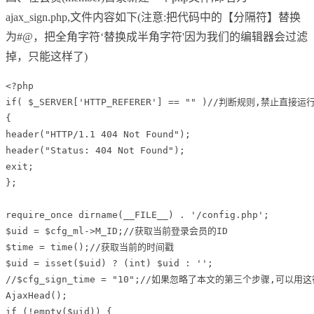
ajax_sign.php,文件内容如下(注意:把代码中的【分隔符】替换
为#@，把全角字符‘替换成半角字符'因为我们的编辑器会过滤
掉，只能这样了)
<?php

if( $_SERVER['HTTP_REFERER'] == "" )//判断规则,禁止直接运
{

header("HTTP/1.1 404 Not Found");

header("Status: 404 Not Found");

exit;

};

require_once dirname(__FILE__) . '/config.php';

$uid = $cfg_ml->M_ID;//获取当前登录会员的ID

$time = time();//获取当前的时间戳

$uid = isset($uid) ? (int) $uid : '';

//$cfg_sign_time = "10";//如果忽略了本文的第三个步骤,可以
AjaxHead();

if (!empty($uid)) {
