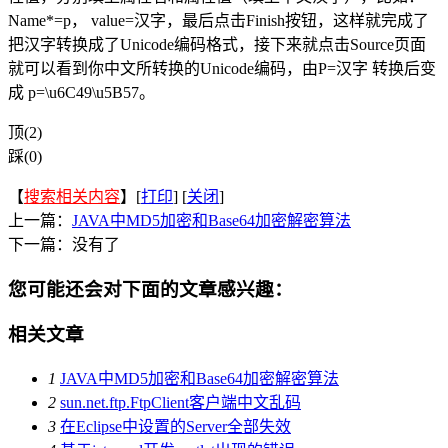
Name*=p， value=汉字，最后点击Finish按钮，这样就完成了
把汉字转换成了Unicode编码格式，接下来就点击Source页面
就可以看到你中文所转换的Unicode编码，由P=汉字 转换后变
成 p=\u6C49\u5B57。
顶(2)
踩(0)
【
搜索相关内容
】[
打印
] [
关闭
]
上一篇：
JAVA中MD5加密和Base64加密解密算法
下一篇：没有了
您可能还会对下面的文章感兴趣：
相关文章
1
JAVA中MD5加密和Base64加密解密算法
2
sun.net.ftp.FtpClient客户端中文乱码
3
在Eclipse中设置的Server全部失效