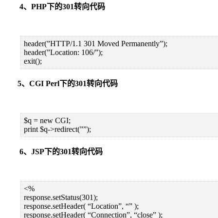
4、PHP下的301转向代码
header(”HTTP/1.1 301 Moved Permanently”);
header(”Location: 106/”);
exit();
5、CGI Perl下的301转向代码
$q = new CGI;
print $q->redirect(””);
6、JSP下的301转向代码
<%
response.setStatus(301);
response.setHeader( “Location”, “” );
response.setHeader( “Connection”, “close” );