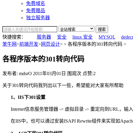
免费域名
免费赠品
独立服务器
搜索
快捷搜索：
服务器
安全
linux 安全
MYSQL
dedec
笨牛网
>
前端开发
>
网页设计
> > 各程序版本的301转向代码 >
各程序版本的301转向代码
发布者: mdsrO
2011年03月01日
围观
次
点赞:2
关于301转向代码我列出以下一些，希望能对大家有所帮助
1、IIS下301设置
Internet信息服务管理器 -> 虚拟目录 -> 重定向到UR
在IIS中，也可以通过安装ISAPI Rewrite组件来实现如Apache中m