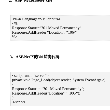
2、ASP下的301转向代码
<%@ Language=VBScript %>
<%
Response.Status=”301 Moved Permanently”
Response.AddHeader “Location”, “106/”
%>
3、ASP.Net下的301转向代码
<script runat=”server”>
private void Page_Load(object sender, System.EventArgs e)
{
Response.Status = “301 Moved Permanently”;
Response.AddHeader(”Location”,” 106/“);
}
</script>