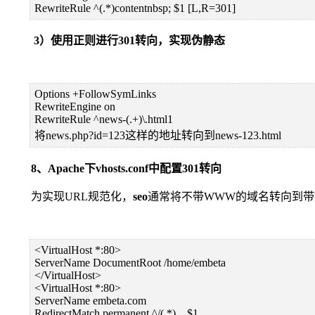
RewriteRule ^(.*)contentnbsp; $1 [L,R=301]
3）使用正则进行301转向，实现伪静态
Options +FollowSymLinks
RewriteEngine on
RewriteRule ^news-(.+)\.html1
将news.php?id=123这样的地址转向到news-123.html
8、Apache下vhosts.conf中配置301转向
为实现URL规范化，
seo
通常将不带WWW的域名转向到带WWW
<VirtualHost *:80>
ServerName DocumentRoot /home/embeta
</VirtualHost>
<VirtualHost *:80>
ServerName embeta.com
RedirectMatch permanent ^/(.*) $1