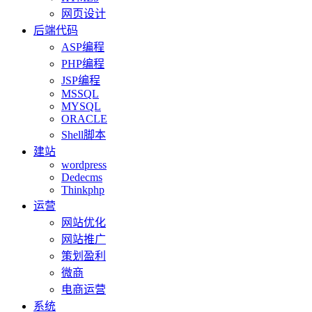
网页设计
后端代码
ASP编程
PHP编程
JSP编程
MSSQL
MYSQL
ORACLE
Shell脚本
建站
wordpress
Dedecms
Thinkphp
运营
网站优化
网站推广
策划盈利
微商
电商运营
系统