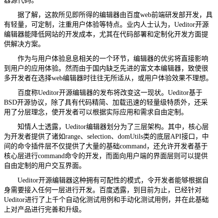
器源代码。
据了解，这款所见即所得的编辑器由百度web前端研发部开发，具
有轻量，可定制，注重用户体验等特点。业内人士认为，Ueditor开源
编辑器能降低网站的开发成本，尤其在代码部署和定制化开发方面提
供解决方案。
作为与用户体验息息相关的一个环节，编辑器的优劣将直接影响
到用户的应用体验。然而由于国内缺乏先进的富文本编辑器，致使很
多开发者在选择web编辑器时往往无所适从，或用户体验效果不理想。
百度称Ueditor开源编辑器的发布将改变这一现状。Ueditor基于
BSD开源协议，除了具有代码精简、加载迅速的轻量级特质外，还采
用了分层理念，使开发者可以根据实际应用和需求自由定制。
知情人士透露，Ueditor编辑器划分为了三层架构。其中，核心层
为开发者提供了诸如range、selection、domUtils类的底层API接口，中
间的命令插件层不仅提供了大量的基础command，还允许开发者基于
核心层进行command命令的开发，而面向用户端的界面层则可以提供
自由定制的用户交互界面。
Ueditor开源编辑器这种拥有可配性的模式，令开发者能够根据自
身需要接入任何一层进行开发。百度透露，到目前为止，已经针对
Ueditor进行了上千个自动化测试用例和手动化测试用例，并在此基础
上对产品进行完善和升级。