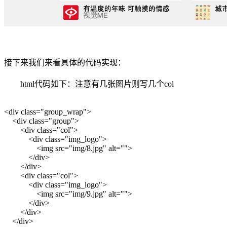
接下来我们来看具体的代码实现：
html代码如下：注意有几张图片则写几个col
<div class="group_wrap">
<div class="group">
<div class="col">
<div class="img_logo">
<img src="img/8.jpg" alt="">
</div>
</div>
<div class="col">
<div class="img_logo">
<img src="img/9.jpg" alt="">
</div>
</div>
</div>