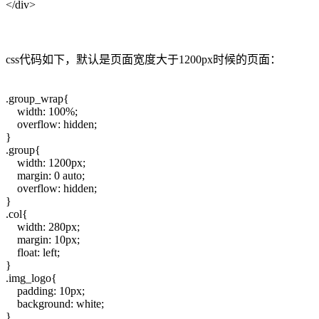
</div>
css代码如下，默认是页面宽度大于1200px时候的页面：
.group_wrap{
width: 100%;
overflow: hidden;
}
.group{
width: 1200px;
margin: 0 auto;
overflow: hidden;
}
.col{
width: 280px;
margin: 10px;
float: left;
}
.img_logo{
padding: 10px;
background: white;
}