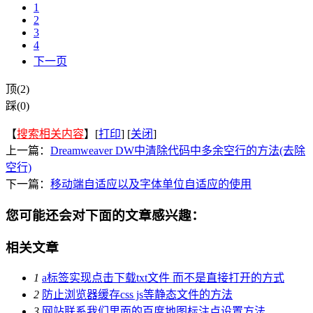
1
2
3
4
下一页
顶(2)
踩(0)
【
搜索相关内容
】[
打印
] [
关闭
]
上一篇：
Dreamweaver DW中清除代码中多余空行的方法(去除
空行)
下一篇：
移动端自适应以及字体单位自适应的使用
您可能还会对下面的文章感兴趣：
相关文章
1
a标签实现点击下载txt文件 而不是直接打开的方式
2
防止浏览器缓存css js等静态文件的方法
3
网站联系我们里面的百度地图标注点设置方法