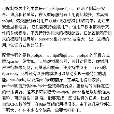
可配制型居中的主要是vsftpd和pure-ftpd。 这两个侧重于安
全、速度和轻量级，在大型ftp服务器上用得比较多，尤其是
vsftpd，这类服务器对用户认证和权限控制比较简单，更注重
安全型和速度。 它们都支持虚拟用户，但用户权限依赖于文
件的系统权限，不支持针对目录的权限配置，在配置依赖于目
录的权限时很麻烦。pure-ftpd相对vsftpd 要强大一些，支持的
用户认证方式也比较多。
配置性强的要数proftpd、wu-ftpd和glftpd。proftpd 的配置方式
跟Apache非常类似，支持虚拟服务器，可针对目录、虚拟用
户进行权限配制，可继承和覆盖，还支持类似于.htaccess的.
ftpaccess，此外还有众多的模块可以帮助实现一些特定的功
能。wu-ftpd可以说是proftpd的前身，在早期用得比较多，
proftpd就 是针对wu-ftpd一些致命的弱点，重新写的同样定位
的ftp服务器，差不多可以取代wu-ftpd。glftpd也是以功能强大
著称，可配置性非常 强，能够完成一些很独特的任务，比如
自动CRC校验等，在0day等组织用得很多。由于这几款软件过
于强大，存在不少安全隐患，需要常打补丁。