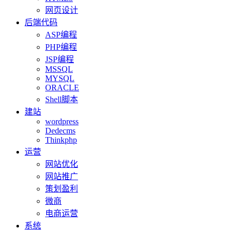
网页设计
后端代码
ASP编程
PHP编程
JSP编程
MSSQL
MYSQL
ORACLE
Shell脚本
建站
wordpress
Dedecms
Thinkphp
运营
网站优化
网站推广
策划盈利
微商
电商运营
系统