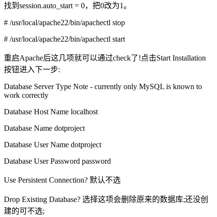
找到session.auto_start = 0，把0改为1。
# /usr/local/apache22/bin/apachectl stop
# /usr/local/apache22/bin/apachectl start
重启Apache后这几项就可以通过check了!点击Start Installation
按钮进入下一步:
Database Server Type Note - currently only MySQL is known to
work correctly
Database Host Name localhost
Database Name dotproject
Database User Name dotproject
Database User Password password
Use Persistent Connection? 默认不选
Drop Existing Database? 选择这项会删除原来的数据库;还没创
建的可不选;