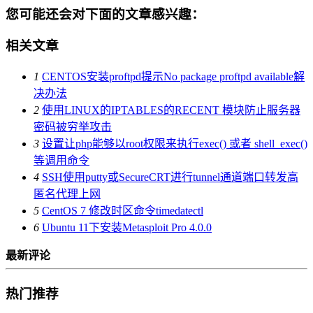
您可能还会对下面的文章感兴趣：
相关文章
1
CENTOS安装proftpd提示No package proftpd available解
决办法
2
使用LINUX的IPTABLES的RECENT 模块防止服务器
密码被穷举攻击
3
设置让php能够以root权限来执行exec() 或者 shell_exec()
等调用命令
4
SSH使用putty或SecureCRT进行tunnel通道端口转发高
匿名代理上网
5
CentOS 7 修改时区命令timedatectl
6
Ubuntu 11下安装Metasploit Pro 4.0.0
最新评论
热门推荐