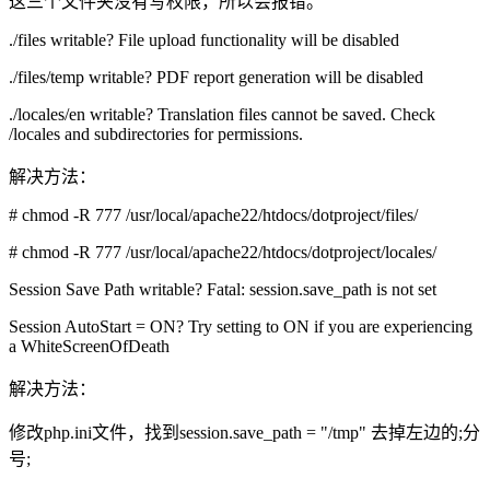
这三个文件夹没有写权限，所以会报错。
./files writable? File upload functionality will be disabled
./files/temp writable? PDF report generation will be disabled
./locales/en writable? Translation files cannot be saved. Check
/locales and subdirectories for permissions.
解决方法：
# chmod -R 777 /usr/local/apache22/htdocs/dotproject/files/
# chmod -R 777 /usr/local/apache22/htdocs/dotproject/locales/
Session Save Path writable? Fatal: session.save_path is not set
Session AutoStart = ON? Try setting to ON if you are experiencing
a WhiteScreenOfDeath
解决方法：
修改php.ini文件，找到session.save_path = "/tmp" 去掉左边的;分
号;