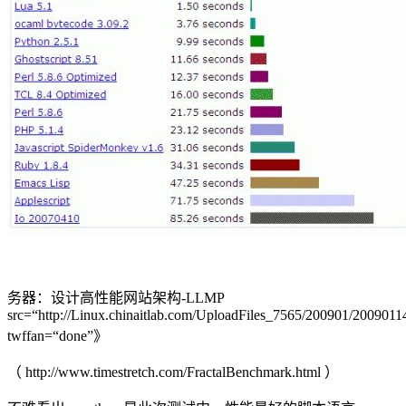
务器：设计高性能网站架构-LLMP
src=“http://Linux.chinaitlab.com/UploadFiles_7565/200901/200901
twffan=“done”》
（ http://www.timestretch.com/FractalBenchmark.html ）