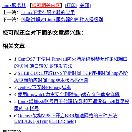
linux服务器
【
搜索相关内容
】[
打印
] [
关闭
]
上一篇：
Linux下缓存服务器的应用
下一篇：
简略讲解对Linux服务器的四种入侵级别
您可能还会对下面的文章感兴趣：
相关文章
1
CentOS7 下使用 Firewall防火墙系统封禁允许IP和端口
的访问 端口转发 IP转发方法
2
SHEll CURL获取DNS解析时间 TCP连接时间 http各阶
段页面响应时间 http版本状态码信息
3
centos7下安装FFmpeg脚本
4
使用tmpwatch命令安全删除/tmp缓存文件命令详解
5
Linux增加ssh账号用于代理访问,即开通没有shell登录权
限的ssh帐号
6
Openvz架构VPS下开启BBR加速网络的三种方法
UML/LKL(91yun)/LKL(Rinetd)