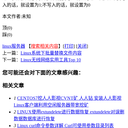
入的话，就设置为1;不写入的话，就设置为0
本文作者:未知
顶(0)
踩(0)
linux服务器
【
搜索相关内容
】[
打印
] [
关闭
]
上一篇：
Linux系统下批量替换文件内容
下一篇：
Linux无线网络实用工具Top 10
您可能还会对下面的文章感兴趣：
相关文章
1
CENTOS7挖人人影视CVNT矿 人人钻 安装人人影视
Linux客户端利用空闲服务器带宽挖矿
2
LINUX使用extundelete进行数据恢复 extundelete对误删
数据数据库进行恢复
3
Linux curl命令参数详解 Curl可使用参数目录列表