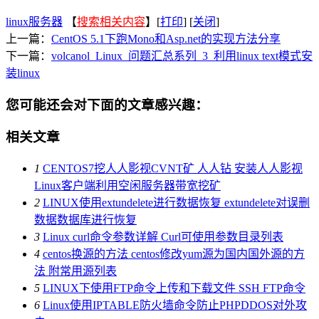
linux服务器
【
搜索相关内容
】[
打印
] [
关闭
]
上一篇：
CentOS 5.1下跑Mono和Asp.net的实现方法分享
下一篇：
volcanol_Linux_问题汇总系列_3_利用linux text模式安
装linux
您可能还会对下面的文章感兴趣：
相关文章
1
CENTOS7挖人人影视CVNT矿 人人钻 安装人人影视
Linux客户端利用空闲服务器带宽挖矿
2
LINUX使用extundelete进行数据恢复 extundelete对误删
数据数据库进行恢复
3
Linux curl命令参数详解 Curl可使用参数目录列表
4
centos换源的方法 centos修改yum源为国内国外源的方
法 附常用源列表
5
LINUX下使用FTP命令上传和下载文件 SSH FTP命令
6
Linux使用IPTABLE防火墙命令防止PHPDDOS对外攻