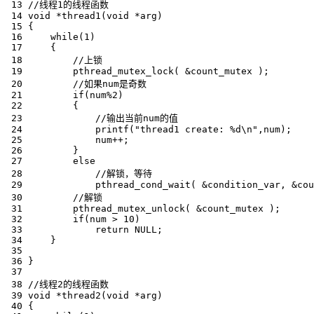
 13 //线程1的线程函数

 14 void *thread1(void *arg)

 15 {

 16     while(1)

 17     {

 18         //上锁

 19         pthread_mutex_lock( &count_mutex );    

 20         //如果num是奇数

 21         if(num%2)

 22         {    

 23             //输出当前num的值

 24             printf("thread1 create: %d\n",num);

 25             num++;    

 26         }

 27         else

 28             //解锁，等待

 29             pthread_cond_wait( &condition_var, &cou
 30         //解锁

 31         pthread_mutex_unlock( &count_mutex );

 32         if(num > 10)

 33             return NULL;

 34     }

 35     

 36 }

 37 

 38 //线程2的线程函数

 39 void *thread2(void *arg)

 40 {
