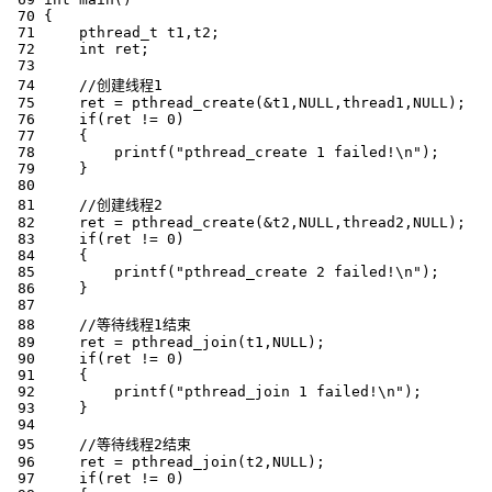
 70 {

 71     pthread_t t1,t2;

 72     int ret;

 73  

 74     //创建线程1

 75     ret = pthread_create(&t1,NULL,thread1,NULL);

 76     if(ret != 0)    

 77     {

 78         printf("pthread_create 1 failed!\n");

 79     }

 80     

 81     //创建线程2

 82     ret = pthread_create(&t2,NULL,thread2,NULL);

 83     if(ret != 0)    

 84     {

 85         printf("pthread_create 2 failed!\n");

 86     }

 87 

 88     //等待线程1结束

 89     ret = pthread_join(t1,NULL);

 90     if(ret != 0)

 91     {

 92         printf("pthread_join 1 failed!\n");        

 93     }    

 94 

 95     //等待线程2结束

 96     ret = pthread_join(t2,NULL);

 97     if(ret != 0)
