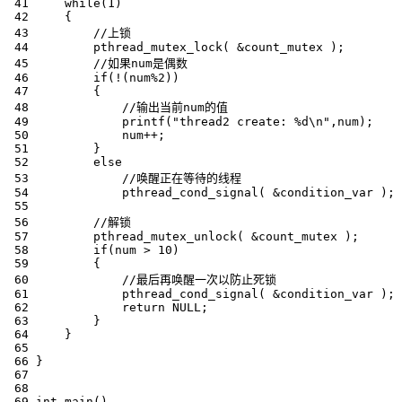
 41     while(1)

 42     {

 43         //上锁

 44         pthread_mutex_lock( &count_mutex );    

 45         //如果num是偶数

 46         if(!(num%2))

 47         {    

 48             //输出当前num的值

 49             printf("thread2 create: %d\n",num);

 50             num++;    

 51         }

 52         else

 53             //唤醒正在等待的线程

 54             pthread_cond_signal( &condition_var );

 55         

 56         //解锁

 57         pthread_mutex_unlock( &count_mutex );

 58         if(num > 10)

 59         {

 60             //最后再唤醒一次以防止死锁

 61             pthread_cond_signal( &condition_var );

 62             return NULL;

 63         }

 64     }

 65 

 66 }

 67 

 68 

 69 int main()
