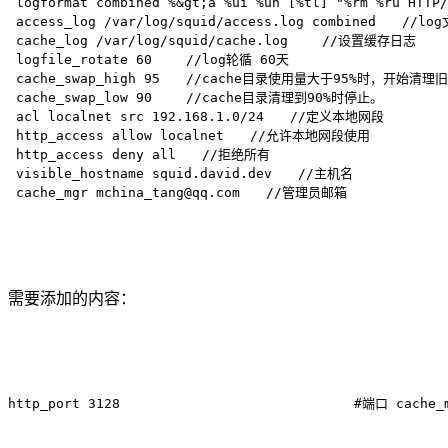
 logformat combined %&gt;a %ui %un [%tl] "%rm %ru HTT
 access_log /var/log/squid/access.log combined　　/
 cache_log /var/log/squid/cache.log 　　//设置缓存日志

 logfile_rotate 60　　 //log轮循 60天

 cache_swap_high 95　　//cache目录使用量大于95%时，开始清理旧的
 cache_swap_low 90　　 //cache目录清理到90%时停止。

 acl localnet src 192.168.1.0/24　　//定义本地网段

 http_access allow localnet　　//允许本地网段使用

 http_access deny all　　//拒绝所有

 visible_hostname squid.david.dev　　//主机名

 cache_mgr 
mchina_tang@qq.com
　　//管理员邮箱
需要添加的内容：
http_port 3128　　　　　　　　　　　　　　　　　　#端口 cache_mem 64 MB