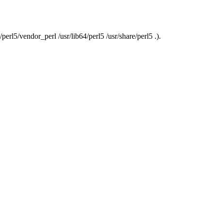
erl5/vendor_perl /usr/lib64/perl5 /usr/share/perl5 .).