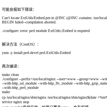
可能会报如下错误：
Can't locate ExtUtils/Embed.pm in @INC (@INC contains: /usr/local/lib6
BEGIN failed--compilation aborted.
./configure: error: perl module ExtUtils::Embed is required
解决方法（CentOS）：
yum -y install perl-devel perl-ExtUtils-Embed
再次编译：
make clean
./configure --prefix=/usr/local/nginx --user=www --group=www --wi
--with-http_ssl_module --with-http_flv_module --with-http_gzip_stati
--with-http_perl_module
make
cp /usr/local/nginx/sbin/nginx /usr/local/nginx/sbin/nginx$(
service nginx stop