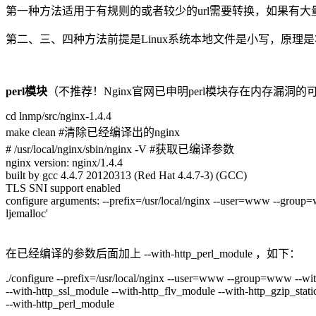
第一种方法适用于有规则的或者较少的url需要转换，如果有
第二、三、四种方法前提是Linux系统本地文件是小写，原理是
perl模块
（不推荐！Nginx官网已申明perl模块存在内存漏洞
cd lnmp/src/nginx-1.4.4
make clean #清除已经编译出的nginx
# /usr/local/nginx/sbin/nginx -V #获取已编译参数
nginx version: nginx/1.4.4
built by gcc 4.4.7 20120313 (Red Hat 4.4.7-3) (GCC)
TLS SNI support enabled
configure arguments: --prefix=/usr/local/nginx --user=www --group=
ljemalloc'
在已经编译的参数后面加上 --with-http_perl_module ，如下：
./configure --prefix=/usr/local/nginx --user=www --group=www --wi
--with-http_ssl_module --with-http_flv_module --with-http_gzip_stati
--with-http_perl_module