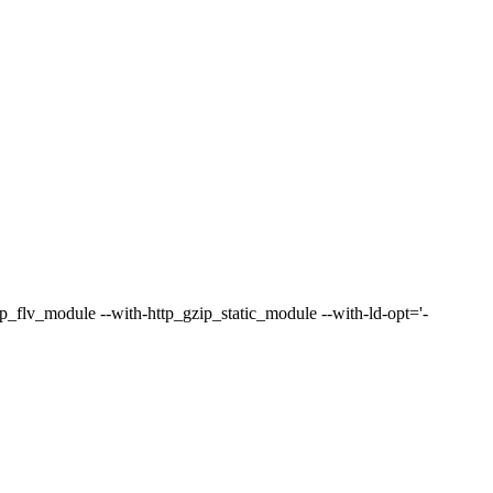
p_flv_module --with-http_gzip_static_module --with-ld-opt='-