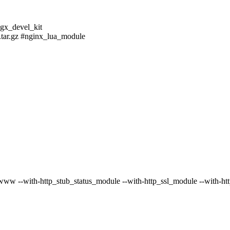
ngx_devel_kit
2.tar.gz #nginx_lua_module
www --with-http_stub_status_module --with-http_ssl_module --with-htt