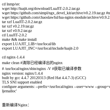
cd lnmp/src
wget http://luajit.org/download/LuaJIT-2.0.2.tar.gz
wget https://github.com/simpl/ngx_devel_kit/archive/v0.2.19.tar.gz #
wget https://github.com/chaoslawful/lua-nginx-module/archive/v0.9.
tar xzf LuaJIT-2.0.2.tar.gz
tar xzf v0.2.19.tar.gz
tar xzf v0.9.2.tar.gz
cd LuaJIT-2.0.2
make && make install
export LUAJIT_LIB=/usr/local/lib
export LUAJIT_INC=/usr/local/include/luajit-2.0
cd nginx-1.4.4
make clean #清除已经编译出的nginx
# /usr/local/nginx/sbin/nginx -V #获取已编译参数
nginx version: nginx/1.4.4
built by gcc 4.4.7 20120313 (Red Hat 4.4.7-3) (GCC)
TLS SNI support enabled
configure arguments: --prefix=/usr/local/nginx --user=www --group=
ljemalloc'
重新编译Nginx：