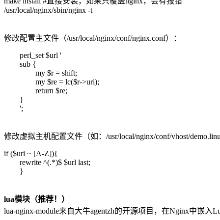
make install #直接安装，如果只覆盖nginx，会有报错
/usr/local/nginx/sbin/nginx -t
修改配置主文件（/usr/local/nginx/conf/nginx.conf）：
perl_set $url '
sub {
my $r = shift;
my $re = lc($r->uri);
return $re;
}
';
修改虚拟主机配置文件（如：/usr/local/nginx/conf/vhost/demo.linu
if ($uri ~ [A-Z]){
rewrite ^(.*)$ $url last;
}
lua模块（推荐！）
lua-nginx-module来自大牛agentzh的开源项目，在Ngin