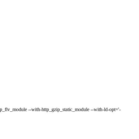
p_flv_module --with-http_gzip_static_module --with-ld-opt='-