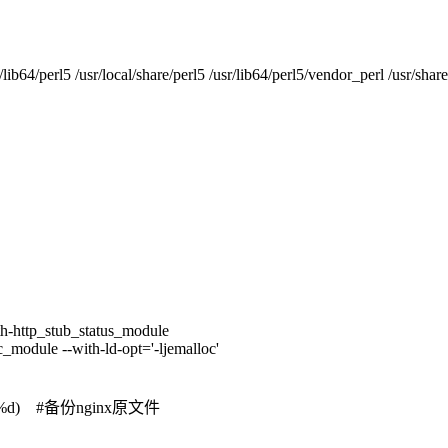
4/perl5 /usr/local/share/perl5 /usr/lib64/perl5/vendor_perl /usr/share/p
th-http_stub_status_module
c_module --with-ld-opt='-ljemalloc'
date +%m%d) #备份nginx原文件