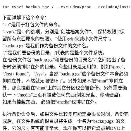
tar cvpzf backup.tgz / --exclude=/proc --exclude=/lost+
下面详解下这个命令：
“tar”是用于打包文件的命令。
“cvpfz”是tar的选项，分别是“创建档案文件”、“保持权限”(保
留所有东西原来的权限)、“使用gzip来减小文件尺寸”。
“backup.gz”是我们作为备份文件的文件名。
“/”是我们要备份的目录，/代表的是整个文件系统。
在 备份文件名“backup.gz”和要备份的目录名“/”之间给出了备
份时必须排除在外的目录。有些目录是无用的，例如“/proc”、
“/lost+ found”、“/sys”。当然“backup.gz”这个备份文件本身必须
排除在外，不然就无限循环了。另外如果不把“/mnt”排 除在
外，那么挂载在“/mnt”上的其它分区也会被备份。另外需要确
认一下“/media”上没有挂载任何东西(例如光盘、移动硬盘)，
如果有挂载东西， 必须把“/media”也排除在外。
执行备份命令后，如果文件比较多可能需要很长时间，备份完
成后，在文件系统的根目录将生成一个名为“backup.tgz”的文
件，它的尺寸有可能非常大。现在你可以把它烧录到DVD上