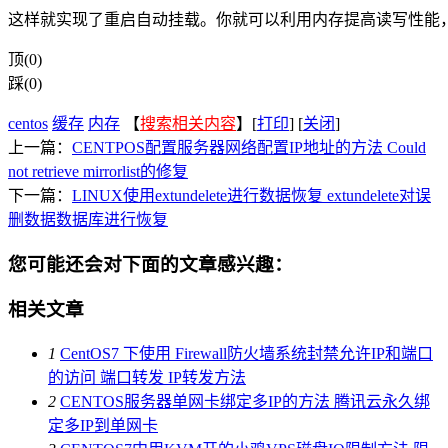
这样就实现了重启自动挂载。你就可以利用内存提高读写性能，例如：
顶(0)
踩(0)
centos
缓存
内存
【
搜索相关内容
】[
打印
] [
关闭
]
上一篇：
CENTPOS配置服务器网络配置IP地址的方法 Could
not retrieve mirrorlist的修复
下一篇：
LINUX使用extundelete进行数据恢复 extundelete对误
删数据数据库进行恢复
您可能还会对下面的文章感兴趣：
相关文章
1
CentOS7 下使用 Firewall防火墙系统封禁允许IP和端口
的访问 端口转发 IP转发方法
2
CENTOS服务器单网卡绑定多IP的方法 腾讯云永久绑
定多IP到单网卡