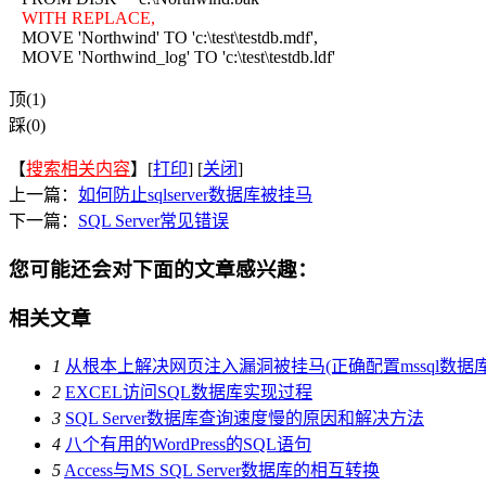
WITH
REPLACE,
MOVE 'Northwind' TO 'c:\test\testdb.mdf',
MOVE 'Northwind_log' TO 'c:\test\testdb.ldf'
顶(1)
踩(0)
【
搜索相关内容
】[
打印
] [
关闭
]
上一篇：
如何防止sqlserver数据库被挂马
下一篇：
SQL Server常见错误
您可能还会对下面的文章感兴趣：
相关文章
1
从根本上解决网页注入漏洞被挂马(正确配置mssql数据
2
EXCEL访问SQL数据库实现过程
3
SQL Server数据库查询速度慢的原因和解决方法
4
八个有用的WordPress的SQL语句
5
Access与MS SQL Server数据库的相互转换