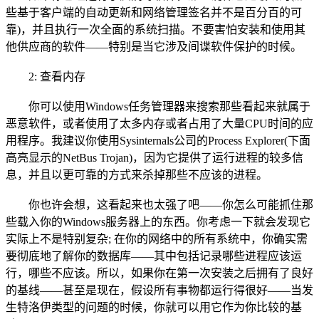
些基于客户端的自动更新和网络管理签名并不是百分百的可
靠)，并且执行一次全面的系统扫描。不要害怕安装和使用其
他供应商的软件——特别是当它涉及间谍软件保护的时候。
2: 查看内存
你可以使用Windows任务管理器来搜索那些看起来就属于
恶意软件，或者使用了太多内存或者占用了大量CPU时间的应
用程序。我建议你使用Sysinternals公司的Process Explorer(下面
高亮显示的NetBus Trojan)，因为它提供了运行进程的较多
信
息
，并且以更可靠的方式来杀掉那些不应该的进程。
你也许会想，这看起来也太强了吧——你怎么可能抓住那
些载入你的Windows服务器上的东西。你考虑一下就会发现它
实际上不是特别复杂; 在你的网络中的所有系统中，你确实需
要彻底地了解你的数据库——其中包括记录哪些进程应该运
行，哪些不应该。所以，如果你在第一次安装之后拥有了良好
的基线——甚至是现在，假设所有事物都运行得很好——当发
生特洛伊类型的问题的时候，你就可以用它作为你比较的基