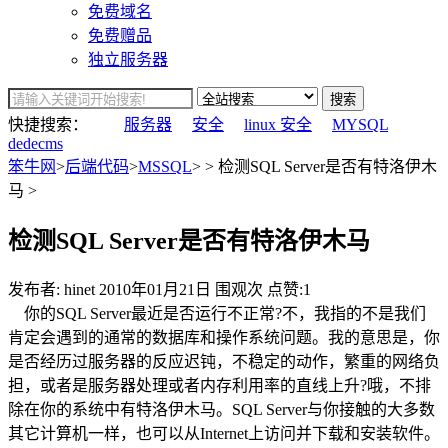
免费域名
免费赠品
独立服务器
搜索
快捷搜索：
服务器
安全
linux 安全
MYSQL
dedecms
笨牛网
>
后端代码
>
MSSQL
> > 检测SQL Server是否有特洛伊木
马 >
检测SQL Server是否有特洛伊木马
发布者: hinet
2010年01月21日
围观
次
点赞:1
你的SQL Server最近是否运行不正常?不，我指的不是我们
肯定会遇到的通常的数据库和操作系统问题。我的意思是，你
是否经历过
服务器
的反应迟钝，不稳定的动作，繁重的
网络
负
担，或者是服务器处理或者内存利用率的直线上升?哦，不排
除在你的系统中有特洛伊木马。SQL Server与你接触的大多数
其它
计算机
一样，也可以从Internet上访问并下载和安装
软件
。