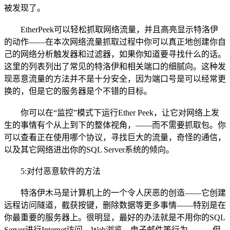
被发现了。
EtherPeek可以轻松抓取网络流量，并且高亮显示特洛伊
的动作——在本次网络流量抓取过程中你可以真正地创建你自
己的网络分析触发器和过滤器，如果你知道要寻找什么的话。
这里的列表列出了常见的特洛伊和相关端口的细腻向。这种发
现恶意流量的方法并不是十分安全，因为端口号是可以经常更
换的，但是它的
服务器
是个不错的目标。
你可以在“监控”模式下运行Ether Peek，让它对网络上发
生的事情有个从上到下的整体视角，——而不需要抓取包。你
可以查看正在使用哪个协议，寻找巨大的流量，奇怪的通信，
以及其它网络进出你的SQL Server系统的倾向。
5:对付恶意
软件
的方法
特洛伊木马是
计算机
上的一个令人厌恶的创造——它创建
远程访问隧道，截获按键，删除数据等更多事情——特别是在
你最重要的服务器上。很明显，最好的办法就是不用你的SQL
Server进行Internet访问，Web浏览，电子邮件等行为。——但