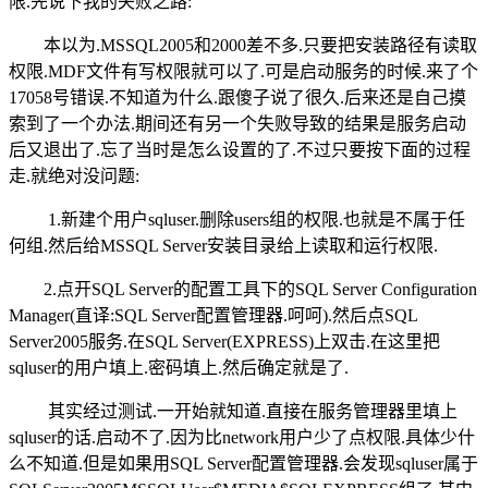
限.先说下我的失败之路:
本以为.MSSQL2005和2000差不多.只要把安装路径有读取
权限.MDF文件有写权限就可以了.可是启动服务的时候.来了个
17058号错误.不知道为什么.跟傻子说了很久.后来还是自己摸
索到了一个办法.期间还有另一个失败导致的结果是服务启动
后又退出了.忘了当时是怎么设置的了.不过只要按下面的过程
走.就绝对没问题:
1.新建个用户sqluser.删除users组的权限.也就是不属于任
何组.然后给MSSQL Server安装目录给上读取和运行权限.
2.点开SQL Server的配置工具下的SQL Server Configuration
Manager(直译:SQL Server配置管理器.呵呵).然后点SQL
Server2005服务.在SQL Server(EXPRESS)上双击.在这里把
sqluser的用户填上.密码填上.然后确定就是了.
其实经过测试.一开始就知道.直接在服务管理器里填上
sqluser的话.启动不了.因为比network用户少了点权限.具体少什
么不知道.但是如果用SQL Server配置管理器.会发现sqluser属于