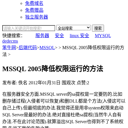
免费域名
免费赠品
独立服务器
搜索
快捷搜索：
服务器
安全
linux 安全
MYSQL
dedecms
笨牛网
>
后端代码
>
MSSQL
> > MSSQL 2005降低权限运行的方
法 >
MSSQL 2005降低权限运行的方法
发布者: 佚名
2012年01月31日
围观
次
点赞:2
在服务器安全方面.MSSQL server的sa提权是一定要防的.比如
删存储过程(入侵者可以恢复)和删DLL都是个方法(入侵这可以
自己上传).但最彻底的办法.我觉得还是用非system权限来启动
SQL Server是最好的办法.绝对直接杜绝sa提权(当然牛人自有
办法.不在此讨论范围).就算溢出SQL Server也得到不了系统权