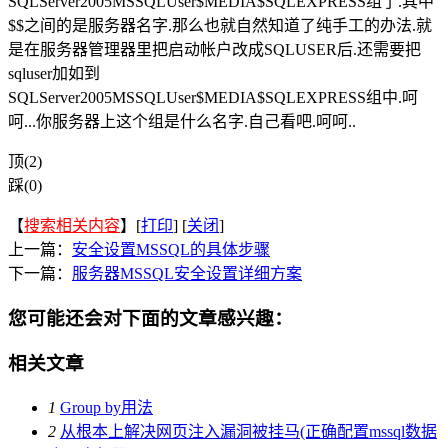
SQLServer2005MSSQLUser$MEDIA$SQLEXPRESS组了.其中
$$之间的是服务器名字.那么也就自然知道了纯手工的办法.就
是在服务器管理器里把启动帐户改成SQLUSER后.还需要把
sqluser加如到
SQLServer2005MSSQLUser$MEDIA$SQLEXPRESS组中.呵
呵...你服务器上这个组是什么名字.自己看吧.呵呵..
顶(2)
踩(0)
【
搜索相关内容
】[
打印
] [
关闭
]
上一篇：
安全设置MSSQL的具体步骤
下一篇：
服务器MSSQL安全设置详细方案
您可能还会对下面的文章感兴趣：
相关文章
1
Group by用法
2
从根本上解决网页注入漏洞被挂马(正确配置mssql数据