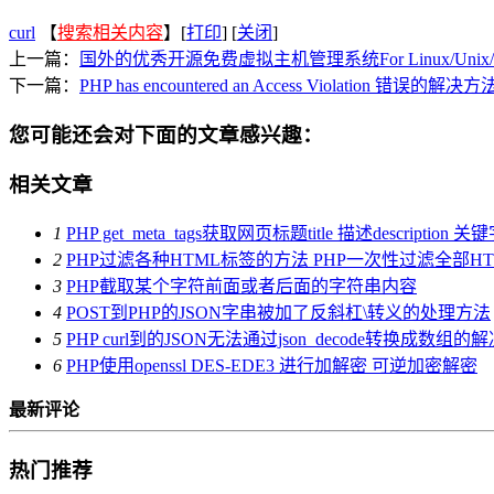
curl
【
搜索相关内容
】[
打印
] [
关闭
]
上一篇：
国外的优秀开源免费虚拟主机管理系统For Linux/Unix/F
下一篇：
PHP has encountered an Access Violation 错误的解决方
您可能还会对下面的文章感兴趣：
相关文章
1
PHP get_meta_tags获取网页标题title 描述description 
2
PHP过滤各种HTML标签的方法 PHP一次性过滤全部H
3
PHP截取某个字符前面或者后面的字符串内容
4
POST到PHP的JSON字串被加了反斜杠\转义的处理方法
5
PHP curl到的JSON无法通过json_decode转换成数组
6
PHP使用openssl DES-EDE3 进行加解密 可逆加密解密
最新评论
热门推荐