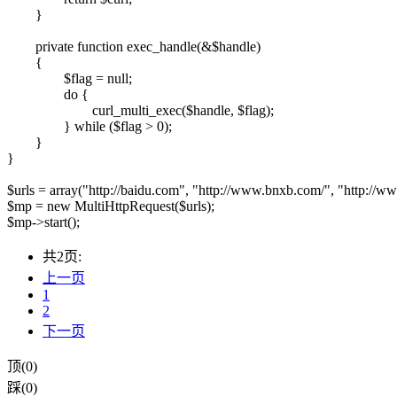
}
private function exec_handle(&$handle)
{
$flag = null;
do {
curl_multi_exec($handle, $flag);
} while ($flag > 0);
}
}
$urls = array("http://baidu.com", "http://www.bnxb.com/", "http://ww
$mp = new MultiHttpRequest($urls);
$mp->start();
共2页:
上一页
1
2
下一页
顶(0)
踩(0)