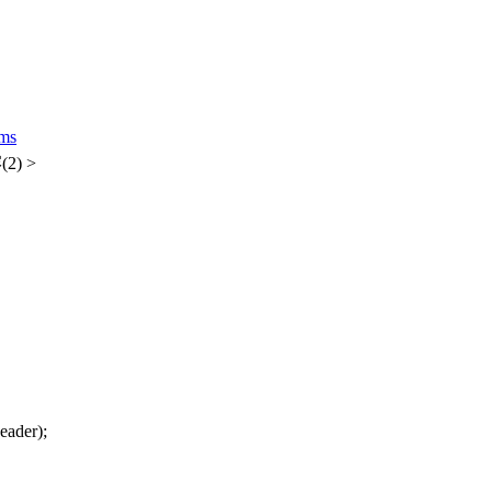
ms
2) >
ader);