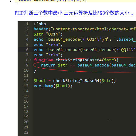
PHP判断三个数中最小 三元运算符及比较3个数的大小...