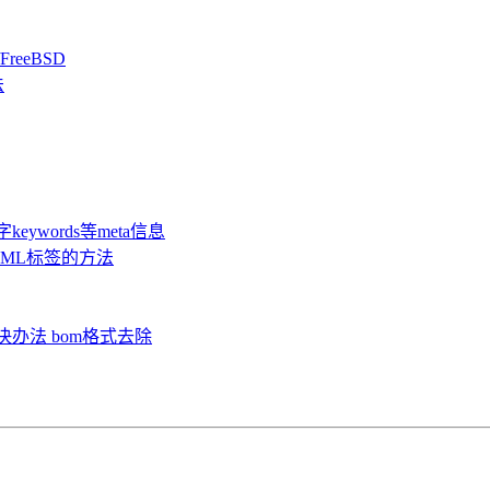
reeBSD
法
关键字keywords等meta信息
TML标签的方法
的解决办法 bom格式去除