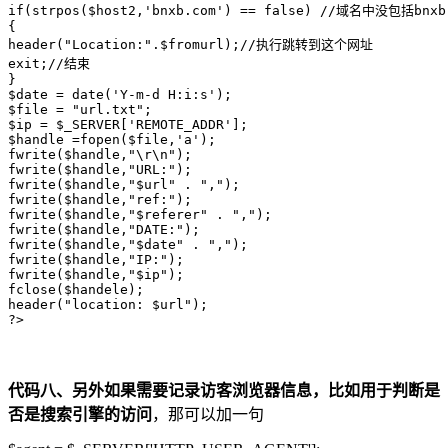
if(strpos($host2,'bnxb.com') == false) //域名中没包括
{

header("Location:".$fromurl);//执行跳转到这个网址

exit;//结束

}

$date = date('Y-m-d H:i:s');

$file = "url.txt";

$ip = $_SERVER['REMOTE_ADDR'];

$handle =fopen($file,'a'); 

fwrite($handle,"\r\n"); 

fwrite($handle,"URL:");

fwrite($handle,"$url" . ","); 

fwrite($handle,"ref:");

fwrite($handle,"$referer" . ","); 

fwrite($handle,"DATE:");

fwrite($handle,"$date" . ","); 

fwrite($handle,"IP:");

fwrite($handle,"$ip"); 

fclose($handele);

header("location: $url");

?>
代码八、另外如果需要记录访客浏览器信息，比如用于判断是
否是搜索引擎的访问
，那可以加一句