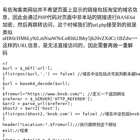
有些淘客类网站并不希望页面上显示的链接包括淘宝的域名信
息，因此会通过PHP代码对页面中非本站的链接进行BASE64
加密，然后再跳转访问，这个时候我们的url.php接受到的就是
类似
aHR0cHM6Ly9zLmNsaWNrLnRhb2Jhby5jb20vZXdCc1BZdw==
这样的URL信息，是无法直接访问的，因此需要再做一重解
码
<?

$url = $_GET['url'];

if(strpos($url,'.') == false) //域名中没包括点号就判断未被
{

$url = base64_decode($url);

}

$fromurl="https://www.bnxb.com/"; //定义一个返回网址

$referer = $_SERVER['HTTP_REFERER'];

$arr2 = parse_url($referer);

$host2 = $arr2['host'];

if(strpos($host2,'bnxb.com') == false) //域名中没包括
{

header("Location:".$fromurl);//执行跳转到这个网址

exit;//结束

}
