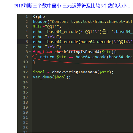
PHP判断三个数中最小 三元运算符及比较3个数的大小...