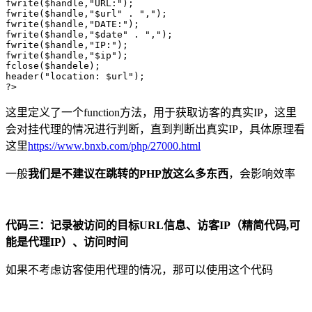
fwrite($handle,"URL:");

fwrite($handle,"$url" . ","); 

fwrite($handle,"DATE:");

fwrite($handle,"$date" . ","); 

fwrite($handle,"IP:");

fwrite($handle,"$ip"); 

fclose($handele);

header("location: $url");

?>
这里定义了一个function方法，用于获取访客的真实IP，这里
会对挂代理的情况进行判断，直到判断出真实IP，具体原理看
这里
https://www.bnxb.com/php/27000.html
一般
我们是不建议在跳转的PHP放这么多东西
，会影响效率
代码三：记录被访问的目标URL信息、访客IP（精简代码,可
能是代理IP）、访问时间
如果不考虑访客使用代理的情况，那可以使用这个代码