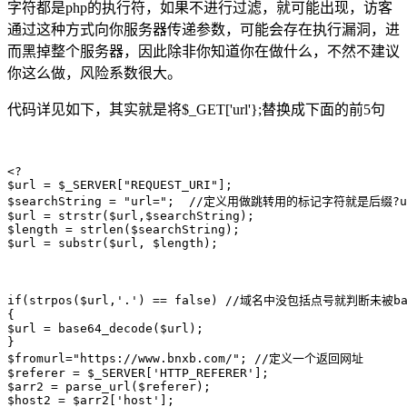
字符都是php的执行符，如果不进行过滤，就可能出现，访客
通过这种方式向你服务器传递参数，可能会存在执行漏洞，进
而黑掉整个服务器，因此除非你知道你在做什么，不然不建议
你这么做，风险系数很大。
代码详见如下，其实就是将$_GET['url'};替换成下面的前5句
<?

$url = $_SERVER["REQUEST_URI"];

$searchString = "url=";  //定义用做跳转用的标记字符就是后缀
$url = strstr($url,$searchString);

$length = strlen($searchString);

$url = substr($url, $length);

if(strpos($url,'.') == false) //域名中没包括点号就判断未被
{

$url = base64_decode($url);

}

$fromurl="https://www.bnxb.com/"; //定义一个返回网址

$referer = $_SERVER['HTTP_REFERER'];

$arr2 = parse_url($referer);

$host2 = $arr2['host'];
