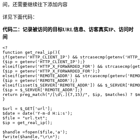
间，还需要继续往下添加内容
详见下面代码：
代码二：记录被访问的目标URL信息、访客真实IP、访问时
间
<?

function get_real_ip(){

if(getenv('HTTP_CLIENT_IP') && strcasecmp(getenv('HTTP_
{$ip = getenv('HTTP_CLIENT_IP');}

elseif(getenv('HTTP_X_FORWARDED_FOR') && strcasecmp(get
{$ip = getenv('HTTP_X_FORWARDED_FOR');}

elseif(getenv('REMOTE_ADDR') && strcasecmp(getenv('REMO
{$ip = getenv('REMOTE_ADDR');}

elseif(isset($_SERVER['REMOTE_ADDR']) && $_SERVER['REMO
{$ip = $_SERVER['REMOTE_ADDR'];}

return preg_match("/[\d\.]{7,15}/", $ip, $matches) ? $m
}

$url = $_GET['url'];

$date = date('Y-m-d H:i:s');

$file = "url.txt";

$ip = get_real_ip();

$handle =fopen($file,'a'); 

fwrite($handle,"\r\n"); 
