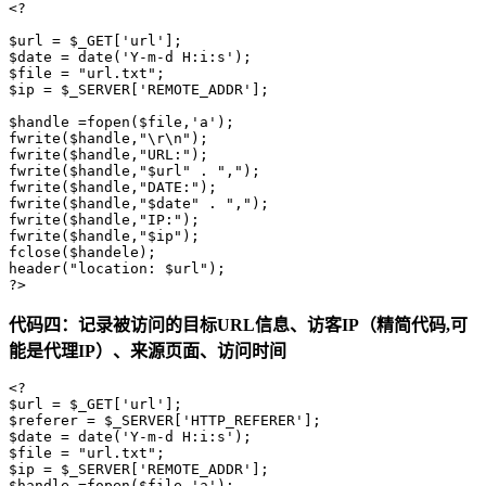
<?

$url = $_GET['url'];

$date = date('Y-m-d H:i:s');

$file = "url.txt";

$ip = $_SERVER['REMOTE_ADDR'];

$handle =fopen($file,'a'); 

fwrite($handle,"\r\n"); 

fwrite($handle,"URL:");

fwrite($handle,"$url" . ","); 

fwrite($handle,"DATE:");

fwrite($handle,"$date" . ","); 

fwrite($handle,"IP:");

fwrite($handle,"$ip"); 

fclose($handele);

header("location: $url");

?>
代码四：记录被访问的目标URL信息、访客IP（精简代码,可
能是代理IP）、来源页面、访问时间
<?

$url = $_GET['url'];

$referer = $_SERVER['HTTP_REFERER'];

$date = date('Y-m-d H:i:s');

$file = "url.txt";

$ip = $_SERVER['REMOTE_ADDR'];

$handle =fopen($file,'a'); 
