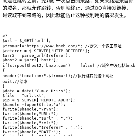
就是在跳转之前，先判断一次点击的来路，如果来路是来自你
的域名，那就允许跳转，否则就终止，通过QQ直接发链接，
是读取不到来路的，因此就能防止这种被利用的情况发生。
<?

$url = $_GET['url'];

$fromurl="https://www.bnxb.com/"; //定义一个返回网址

$referer = $_SERVER['HTTP_REFERER'];

$arr2 = parse_url($referer);

$host2 = $arr2['host'];

if(strpos($host2,'bnxb.com') == false) //域名中没包括
{

header("Location:".$fromurl);//执行跳转到这个网址

exit;//结束

}

$date = date('Y-m-d H:i:s');

$file = "url.txt";

$ip = $_SERVER['REMOTE_ADDR'];

$handle =fopen($file,'a'); 

fwrite($handle,"\r\n"); 

fwrite($handle,"URL:");

fwrite($handle,"$url" . ","); 

fwrite($handle,"ref:");

fwrite($handle,"$referer" . ","); 

fwrite($handle,"DATE:");
