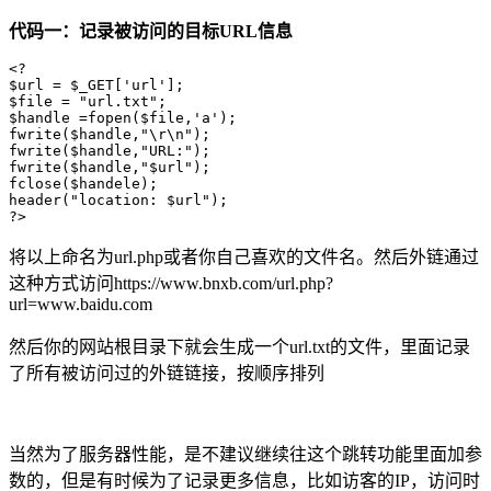
代码一：记录被访问的目标URL信息
<?

$url = $_GET['url'];

$file = "url.txt";

$handle =fopen($file,'a'); 

fwrite($handle,"\r\n"); 

fwrite($handle,"URL:");

fwrite($handle,"$url"); 

fclose($handele);

header("location: $url");

?>
将以上命名为url.php或者你自己喜欢的文件名。然后外链通过
这种方式访问https://www.bnxb.com/url.php?
url=www.baidu.com
然后你的网站根目录下就会生成一个url.txt的文件，里面记录
了所有被访问过的外链链接，按顺序排列
当然为了服务器性能，是不建议继续往这个跳转功能里面加参
数的，但是有时候为了记录更多信息，比如访客的IP，访问时