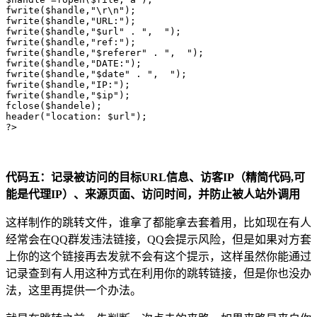
fwrite($handle,"\r\n"); 

fwrite($handle,"URL:");

fwrite($handle,"$url" . ",  "); 

fwrite($handle,"ref:");

fwrite($handle,"$referer" . ",  "); 

fwrite($handle,"DATE:");

fwrite($handle,"$date" . ",  "); 

fwrite($handle,"IP:");

fwrite($handle,"$ip"); 

fclose($handele);

header("location: $url");

?>
代码五：记录被访问的目标URL信息、访客IP（精简代码,可
能是代理IP）、来源页面、访问时间，并防止被人站外调用
这样制作的跳转文件，谁拿了都能拿去套着用，比如现在有人
经常会在QQ群发违法链接，QQ会提示风险，但是如果对方套
上你的这个链接再去发就不会有这个提示，这样虽然你能通过
记录查到有人用这种方式在利用你的跳转链接，但是你也没办
法，这里再提供一个办法。