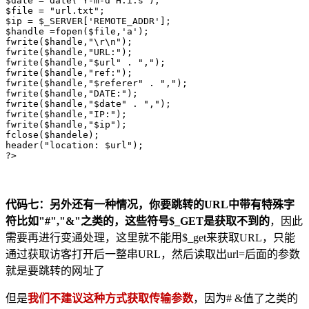
$date = date('Y-m-d H:i:s');

$file = "url.txt";

$ip = $_SERVER['REMOTE_ADDR'];

$handle =fopen($file,'a'); 

fwrite($handle,"\r\n"); 

fwrite($handle,"URL:");

fwrite($handle,"$url" . ","); 

fwrite($handle,"ref:");

fwrite($handle,"$referer" . ","); 

fwrite($handle,"DATE:");

fwrite($handle,"$date" . ","); 

fwrite($handle,"IP:");

fwrite($handle,"$ip"); 

fclose($handele);

header("location: $url");

?>
代码七：
另外还有一种情况，你要跳转的URL中带有特殊字
符比如"#","&"之类的，这些符号$_GET是获取不到的
，因此
需要再进行变通处理，这里就不能用$_get来获取URL，只能
通过获取访客打开后一整串URL，然后读取出url=后面的参数
就是要跳转的网址了
但是
我们不建议这种方式获取传输参数
，因为# &值了之类的