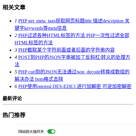
相关文章
1
PHP get_meta_tags获取网页标题title 描述description 关
键字keywords等meta信息
2
PHP过滤各种HTML标签的方法 PHP一次性过滤全部
HTML标签的方法
3
PHP截取某个字符前面或者后面的字符串内容
4
POST到PHP的JSON字串被加了反斜杠\转义的处理方
法
5
PHP curl到的JSON无法通过json_decode转换成数组的
解决办法 bom格式去除
6
PHP使用openssl DES-EDE3 进行加解密 可逆加密解密
最新评论
热门推荐