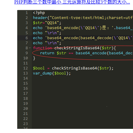
PHP判断三个数中最小 三元运算符及比较3个数的大小...