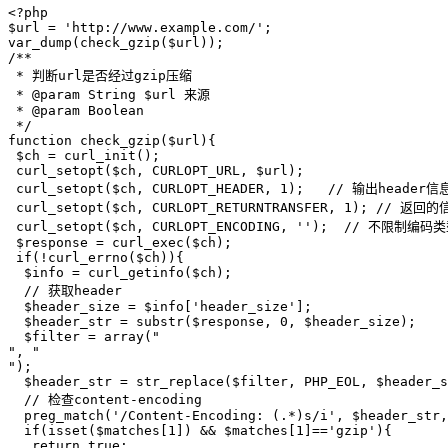
<?php

$url = 'http://www.example.com/';

var_dump(check_gzip($url));

/**

 * 判断url是否经过gzip压缩

 * @param String $url 来源

 * @param Boolean

 */

function check_gzip($url){

 $ch = curl_init();

 curl_setopt($ch, CURLOPT_URL, $url);

 curl_setopt($ch, CURLOPT_HEADER, 1);   // 输出header信息
 curl_setopt($ch, CURLOPT_RETURNTRANSFER, 1); // 返
 curl_setopt($ch, CURLOPT_ENCODING, '');  // 不限制编码类
 $response = curl_exec($ch);

 if(!curl_errno($ch)){

  $info = curl_getinfo($ch);

  // 获取header

  $header_size = $info['header_size'];

  $header_str = substr($response, 0, $header_size);

  $filter = array("

", "

");

  $header_str = str_replace($filter, PHP_EOL, $header_s
  // 检查content-encoding

  preg_match('/Content-Encoding: (.*)s/i', $header_str,
  if(isset($matches[1]) && $matches[1]=='gzip'){

   return true;
