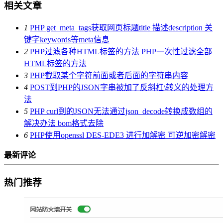
相关文章
1
PHP get_meta_tags获取网页标题title 描述description 关
键字keywords等meta信息
2
PHP过滤各种HTML标签的方法 PHP一次性过滤全部
HTML标签的方法
3
PHP截取某个字符前面或者后面的字符串内容
4
POST到PHP的JSON字串被加了反斜杠\转义的处理方
法
5
PHP curl到的JSON无法通过json_decode转换成数组的
解决办法 bom格式去除
6
PHP使用openssl DES-EDE3 进行加解密 可逆加密解密
最新评论
热门推荐