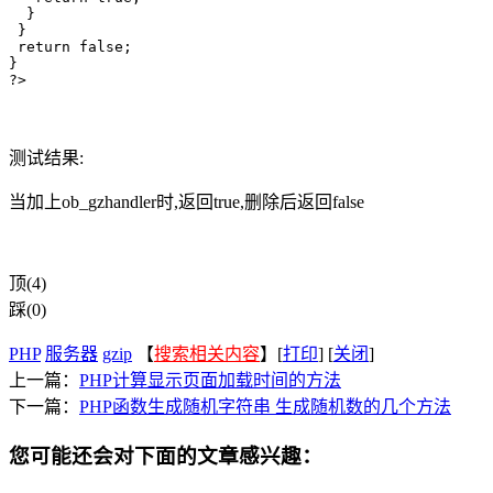
  }

 }

 return false;

}

?>
测试结果:
当加上ob_gzhandler时,返回true,删除后返回false
顶(4)
踩(0)
PHP
服务器
gzip
【
搜索相关内容
】[
打印
] [
关闭
]
上一篇：
PHP计算显示页面加载时间的方法
下一篇：
PHP函数生成随机字符串 生成随机数的几个方法
您可能还会对下面的文章感兴趣：