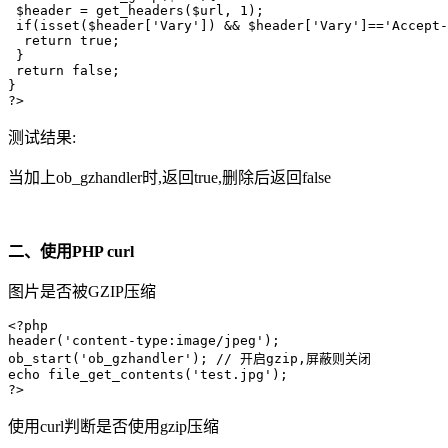
 $header = get_headers($url, 1);

 if(isset($header['Vary']) && $header['Vary']=='Accept-
  return true;

 }

 return false;

}

?>
测试结果:
当加上ob_gzhandler时,返回true,删除后返回false
二、使用PHP curl
图片是否被GZIP压缩
<?php

header('content-type:image/jpeg');

ob_start('ob_gzhandler'); // 开启gzip,屏蔽则关闭

echo file_get_contents('test.jpg');

?>
使用curl判断是否使用gzip压缩