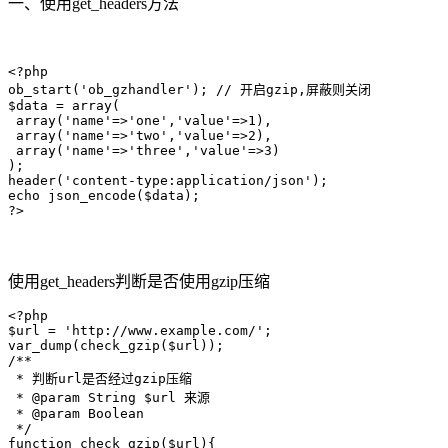
一、使用get_headers方法
<?php

ob_start('ob_gzhandler'); // 开启gzip,屏蔽则关闭

$data = array(

 array('name'=>'one','value'=>1),

 array('name'=>'two','value'=>2),

 array('name'=>'three','value'=>3)

);

header('content-type:application/json');

echo json_encode($data);

?>
使用get_headers判断是否使用gzip压缩
<?php

$url = 'http://www.example.com/';

var_dump(check_gzip($url));

/**

 * 判断url是否经过gzip压缩

 * @param String $url 来源

 * @param Boolean

 */

function check_gzip($url){
