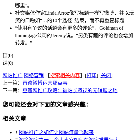
哪里”。
社交媒体作家Linda Arroz像写标题一样写微博，并以玩
笑的口吻如“…的10个途径”结束，而不再重复标题
“使用有争议的话题会有更多的评论”，Goldman of
llumingage公司的Jeremy说。“另类有趣的评论也会增加
转发。”
顶(0)
踩(0)
网站推广
网络营销
【
搜索相关内容
】[
打印
] [
关闭
]
上一篇：
再谈微博运营那点事
下一篇：
豆瓣网推广攻略：被站长忽视的无硝烟之地
您可能还会对下面的文章感兴趣：
相关文章
1
网站推广之如何让网站流量飞起来
2
淘金淘宝之一：个人卖家如何在淘宝发展壮大