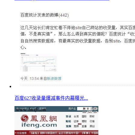
百度627收录量爆减事件内幕曝光...