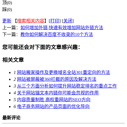
顶(0)
踩(0)
更新
【
搜索相关内容
】[
打印
] [
关闭
]
上一篇：
如何增加外链,快速有效增加网站外链方法
下一篇：
教你如何解决百度不收录的10个方法
您可能还会对下面的文章感兴趣：
相关文章
1
网站搬家操作及更换域名全站301重定向的方法
2
网站被屏蔽被360拦截的原因及解决方法
3
从三个方面分析如何提升网站稳定排名的重点工作
4
关于网站锚文本内链你可能会忽视的作用
5
内容质量制胜 高权重网站的SEO方向
6
电子商务网站的产品页面的优化导向
最新评论