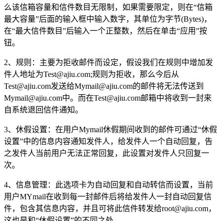
么该信箱容量和信件数目无限制，如果需要限定，则在“信箱
最大容量”后面的输入框中输入数字，其单位为字节(Bytes)，
在“最大信件数目”后输入一个正整数，然后在单击“应用”按
钮。
2、规则：主要为拒收邮件而设定，假设我们在规则中增加发
件人地址为
Test@ajiu.com
;规则为拒收，那么今后从
Test@ajiu.com
发送给
Mymail@ajiu.com
的邮件将无法传送到
Mymail@ajiu.com
中。而在
Test@ajiu.com
邮箱中将收到一封来
自系统退回信件通知。
3、休假设置：在用户Mymail休假期间收到的邮件可通过“休假
设置”中的信息内容通知发件人，给发件人一个自动回复，告
之发件人当前用户无法正常回复，此设置对发件人只回复一
次。
4、信息管理：此选项卡为自动回复和自动转信而设置，当前
用户MYmail在收到每一封邮件后将给发件人一封自动回复信
件，包含其信息内容，并且可将此信件转发给
root@ajiu.com
，
这也是和“休假设置”的不同之处。