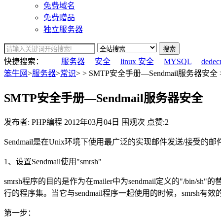
免费域名
免费赠品
独立服务器
搜索
快捷搜索：
服务器
安全
linux 安全
MYSQL
dedec
笨牛网
>
服务器
>
常识
> > SMTP安全手册—Sendmail服务器安全 
SMTP安全手册—Sendmail服务器安全
发布者: PHP编程
2012年03月04日
围观
次
点赞:2
Sendmail是在Unix环境下使用最广泛的实现邮件发送/接受的
1、设置Sendmail使用"smrsh"
smrsh程序的目的是作为在mailer中为sendmail定义的"/bin/
行的程序集。当它与sendmail程序一起使用的时候，smrsh有效的
第一步：