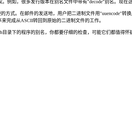
例如，很多发行版本在别名文件中带有"decode"别名。现在
式。在邮件的发送地，用户把二进制文件用"uuencode"转换成A
这个程序来完成从ASCII转回到原始的二进制文件的工作。
在smrsh目录下的程序的别名，你都要仔细的检查，可能它们都值