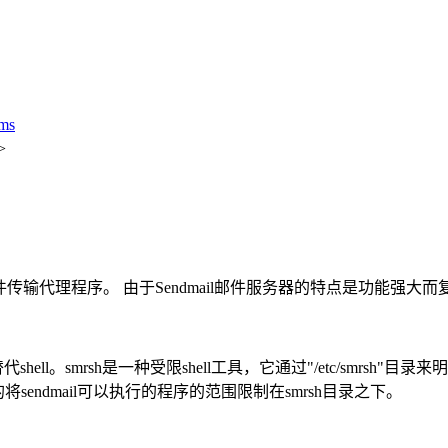
ms
>
邮件传输代理程序。 由于Sendmail邮件服务器的特点是功能强大
sh"的替代shell。smrsh是一种受限shell工具，它通过"/etc/s
将sendmail可以执行的程序的范围限制在smrsh目录之下。