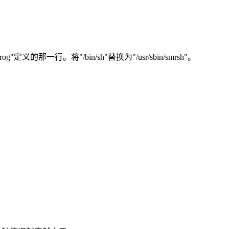
og"定义的那一行。将"/bin/sh"替换为"/usr/sbin/smrsh"。