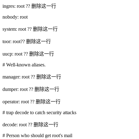
ingres: root ?? 删除这一行
nobody: root
system: root ?? 删除这一行
toor: root?? 删除这一行
uucp: root ?? 删除这一行
# Well-known aliases.
manager: root ?? 删除这一行
dumper: root ?? 删除这一行
operator: root ?? 删除这一行
# trap decode to catch security attacks
decode: root ?? 删除这一行
# Person who should get root's mail