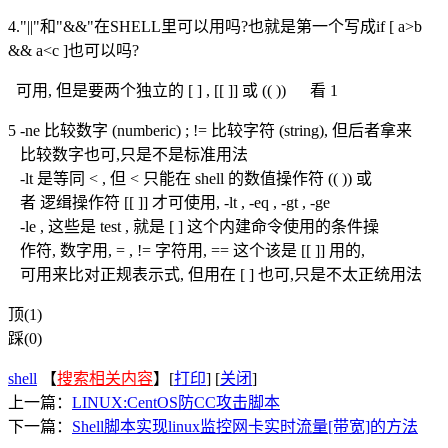
4."||"和"&&"在SHELL里可以用吗?也就是第一个写成if [ a>b
&& a<c ]也可以吗?
可用, 但是要两个独立的 [ ] , [[ ]] 或 (( )) 看 1
5 -ne 比较数字 (numberic) ; != 比较字符 (string), 但后者拿来
比较数字也可,只是不是标准用法
-lt 是等同 < , 但 < 只能在 shell 的数值操作符 (( )) 或
者 逻缉操作符 [[ ]] 才可使用, -lt , -eq , -gt , -ge
-le , 这些是 test , 就是 [ ] 这个内建命令使用的条件操
作符, 数字用, = , != 字符用, == 这个该是 [[ ]] 用的,
可用来比对正规表示式, 但用在 [ ] 也可,只是不太正统用法
顶(1)
踩(0)
shell
【
搜索相关内容
】[
打印
] [
关闭
]
上一篇：
LINUX:CentOS防CC攻击脚本
下一篇：
Shell脚本实现linux监控网卡实时流量[带宽]的方法