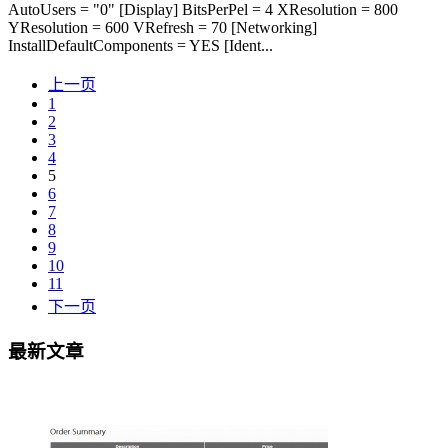
AutoUsers = "0" [Display] BitsPerPel = 4 XResolution = 800
YResolution = 600 VRefresh = 70 [Networking]
InstallDefaultComponents = YES [Ident...
上一页
1
2
3
4
5
6
7
8
9
10
11
下一页
最新文章