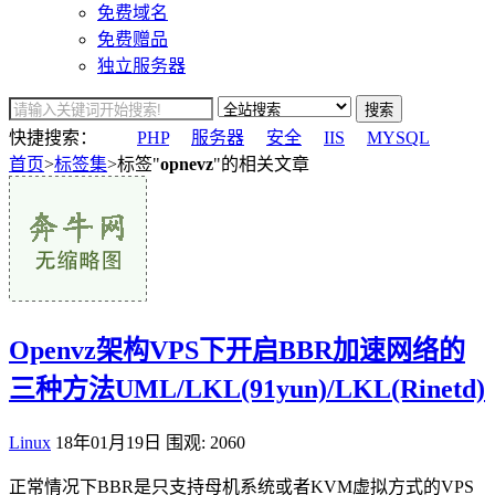
免费域名
免费赠品
独立服务器
搜索
快捷搜索：
PHP
服务器
安全
IIS
MYSQL
首页
>
标签集
>标签"
opnevz
"的相关文章
Openvz架构VPS下开启BBR加速网络的
三种方法UML/LKL(91yun)/LKL(Rinetd)
Linux
18年01月19日
围观: 2060
正常情况下BBR是只支持母机系统或者KVM虚拟方式的VPS