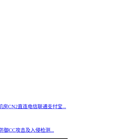
切换机房CN2直连电信联通支付宝...
IP防御CC攻击及入侵检测...