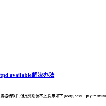
tpd available解决办法
提示如下 [root@host1 ~]# yum install proftpd Loaded pl