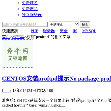
免费域名
免费赠品
独立服务器
搜索
快捷搜索：
PHP
服务器
安全
IIS
MYSQL
首页
>
标签集
>标签"
proftpd
"的相关文章
CENTOS安装proftpd提示No package prof
Linux
18年01月24日
围观: 100
准备给CENTOS系统安装一个目录比较流行的proftpd这个FTP服务器端软件,但是死活装不上,
cached hostfile * base: yum.singlehop....