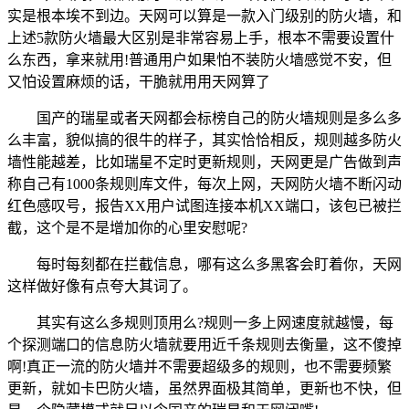
实是根本埃不到边。天网可以算是一款入门级别的防火墙，和
上述5款防火墙最大区别是非常容易上手，根本不需要设置什
么东西，拿来就用!普通用户如果怕不装防火墙感觉不安，但
又怕设置麻烦的话，干脆就用用天网算了
国产的瑞星或者天网都会标榜自己的防火墙规则是多么多
么丰富，貌似搞的很牛的样子，其实恰恰相反，规则越多防火
墙性能越差，比如瑞星不定时更新规则，天网更是广告做到声
称自己有1000条规则库文件，每次上网，天网防火墙不断闪动
红色感叹号，报告XX用户试图连接本机XX端口，该包已被拦
截，这个是不是增加你的心里安慰呢?
每时每刻都在拦截信息，哪有这么多黑客会盯着你，天网
这样做好像有点夸大其词了。
其实有这么多规则顶用么?规则一多上网速度就越慢，每
个探测端口的信息防火墙就要用近千条规则去衡量，这不傻掉
啊!真正一流的防火墙并不需要超级多的规则，也不需要频繁
更新，就如卡巴防火墙，虽然界面极其简单，更新也不快，但