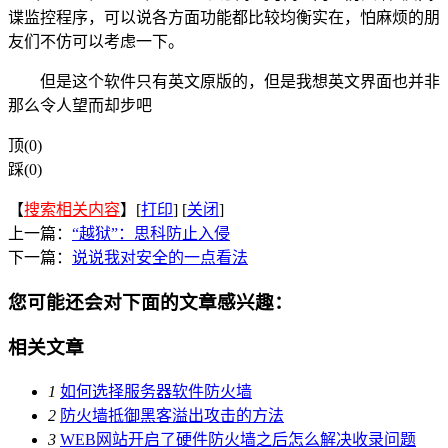
谍监控程序，可以说各方面功能都比较均衡实在，怕麻烦的朋
友们不仿可以考虑一下。
但是这个软件只有英文原版的，但是我想英文界面也并非
那么令人望而却步吧
顶(0)
踩(0)
【
搜索相关内容
】[
打印
] [
关闭
]
上一篇：
“越狱”：思科防止入侵
下一篇：
说说我对安全的一点看法
您可能还会对下面的文章感兴趣：
相关文章
1
如何选择服务器软件防火墙
2
防火墙抵御黑客溢出攻击的方法
3
WEB网站开启了硬件防火墙之后怎么解决收录问题