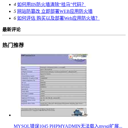
4
如何用IIS防火墙清除“挂马”代码？
5
网站防篡改 立即部署WEB应用防火墙
6
如何评估 购买以及部署Web应用防火墙？
最新评论
热门推荐
MYSQL错误1045 PHPMYADMIN无法载入mysql扩展...