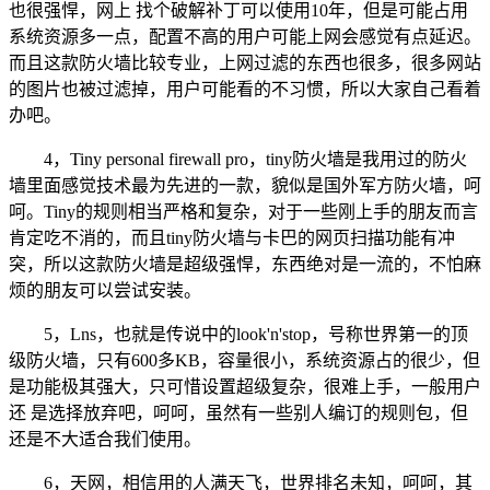
也很强悍，网上 找个破解补丁可以使用10年，但是可能占用
系统资源多一点，配置不高的用户可能上网会感觉有点延迟。
而且这款防火墙比较专业，上网过滤的东西也很多，很多网站
的图片也被过滤掉，用户可能看的不习惯，所以大家自己看着
办吧。
4，Tiny personal firewall pro，tiny防火墙是我用过的防火
墙里面感觉技术最为先进的一款，貌似是国外军方防火墙，呵
呵。Tiny的规则相当严格和复杂，对于一些刚上手的朋友而言
肯定吃不消的，而且tiny防火墙与卡巴的网页扫描功能有冲
突，所以这款防火墙是超级强悍，东西绝对是一流的，不怕麻
烦的朋友可以尝试安装。
5，Lns，也就是传说中的look'n'stop，号称世界第一的顶
级防火墙，只有600多KB，容量很小，系统资源占的很少，但
是功能极其强大，只可惜设置超级复杂，很难上手，一般用户
还 是选择放弃吧，呵呵，虽然有一些别人编订的规则包，但
还是不大适合我们使用。
6，天网，相信用的人满天飞，世界排名未知，呵呵，其