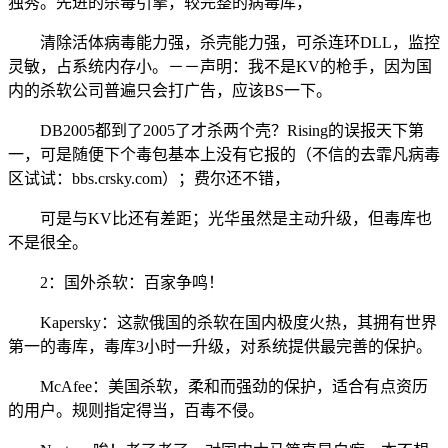
独秀。先进的杀毒引擎，较完整的病毒库，
清除活体病毒能力强，杀壳能力强，可杀连环DLL，监控
灵敏，占系统内存小。－－声明：我不是KV的枪手，因为国
内的杀软公司普遍只会打广告，应该BS一下。
DB2005都到了2005了才杀两个壳？Rising的误报天下第
一，可是随便下个毒包基本上没有它报的（不信的去霏凡病毒
区试试：bbs.crsky.com）；费尔还不错，
可是与KV比还有差距；光华虽然是主动升级，但毒库也
不是很全。
2：国外杀软：百家争鸣！
Kapersky：这款俄国的杀软在国内极度火热，其拥有世界
第一的毒库，毒库3小时一升级，对系统提供最完善的保护。
McAfee：美国杀软，柔和而强劲的保护，适合有点资历
的用户。规则指定得当，百毒不侵。