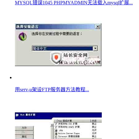
MYSQL错误1045 PHPMYADMIN无法载入mysql扩展...
用serv-u架设FTP服务器方法教程...