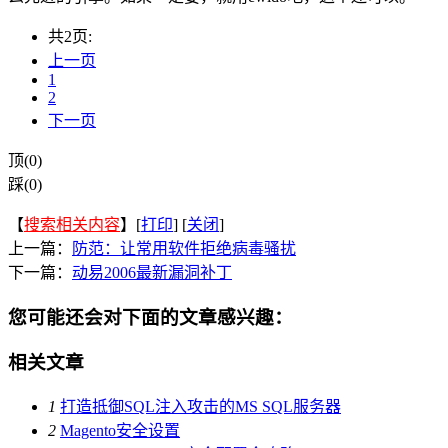
共2页:
上一页
1
2
下一页
顶(0)
踩(0)
【
搜索相关内容
】[
打印
] [
关闭
]
上一篇：
防范：让常用软件拒绝病毒骚扰
下一篇：
动易2006最新漏洞补丁
您可能还会对下面的文章感兴趣：
相关文章
1
打造抵御SQL注入攻击的MS SQL服务器
2
Magento安全设置