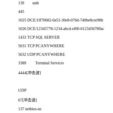
139 smb
445
1025 DCE/1ff70682-0a51-30e8-076d-740be8cee98b
1026 DCE/12345778-1234-abcd-ef00-0123456789ac
1433 TCP SQL SERVER
5631 TCP PCANYWHERE
5632 UDP PCANYWHERE
3389 Terminal Services
4444[冲击波]
UDP
67[冲击波]
137 netbios-ns