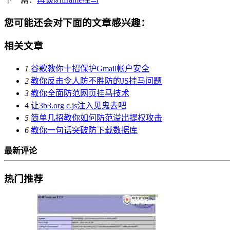
您可能还会对下面的文章感兴趣：
相关文章
1
谷歌教你十招保护Gmail帐户安全
2
教你反击令人防不胜防的JS挂马问题
3
教你全面防范网页挂马技术
4
让3b3.org c.js注入见鬼去吧
5
简单几招教你如何防范溢出提权攻击
6
教你一句话突破防下载数据库
最新评论
热门推荐