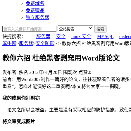
免费域名
免费赠品
独立服务器
搜索
快捷搜索：
服务器
安全
linux 安全
MYSQL
dedec
笨牛网
>
服务器
>
安全防御
> > 教你六招 杜绝黑客剽窍用Word版
教你六招 杜绝黑客剽窍用Word版论文
发布者: 佚名
2012年01月20日
围观
次
点赞:0
前言：用Word2007制作一篇好的论文，往往凝聚着作者
重奏”。怎样才能演好这二重奏呢?本文将为大家一一揭晓。
我的成果你别剽窃
论文之所以会被盗，主要是没有采取相应的防护措施，致使剽
将文章变成图片