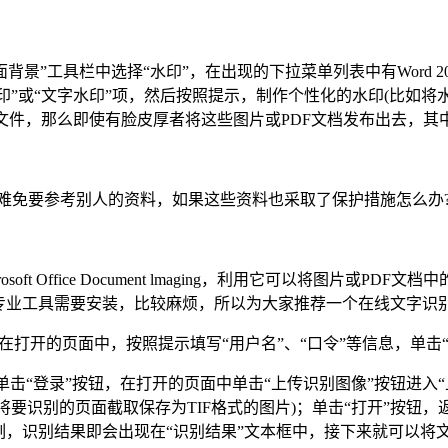
页面背景”工具栏中选择“水印”，在出现的下拉菜单列表中有Word
印”或“文字水印”项，然后按照提示，制作个性化的水印(比如将
F文件，那么即使有脸皮厚者将这些图片或PDF文档发布出去，
免要参考别人的资料，如果这些资料也采取了保护措施怎么办
soft Office Document lmaging，利用它可以将图片
，专业工具需要安装，比较麻烦，所以为大家推荐一个在线文字识
“注册”按钮。在打开的页面中，按照提示填写“用户名”、“口令”等信息，
“登录”按钮，在打开的页面中单击“上传识别图像”按钮进入“上
将要识别的页面截取保存为TIF格式的图片)；单击“打开”按钮
刻，识别结果即会出现在“识别结果”文本框中，接下来就可以将