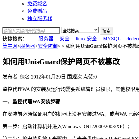
免费域名
免费赠品
独立服务器
搜索
快捷搜索：
服务器
安全
linux 安全
MYSQL
dedec
笨牛网
>
服务器
>
安全防御
> > 如何用UnisGuard保护网页不被篡
如何用UnisGuard保护网页不被篡改
发布者: 佚名
2012年01月29日
围观
次
点赞:0
监控代理WA 的安装及运行均需要系统管理员权限，其他权限
一、监控代理WA安装步骤
在安装前必须保证用户的机器上没有安装过WA，或者WA 已经
第一步：启动计算机并进入Windows（NT/2000/2003/XP）；
第二步：将安装盘放入光驱中，点击光盘中setup-UnisGuard.