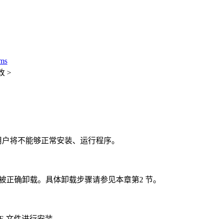
ms
改 >
用户将不能够正常安装、运行程序。
被正确卸载。具体卸载步骤请参见本章第2 节。
EXE 文件进行安装。