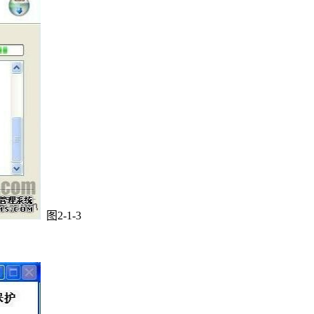
图2-1-3
。