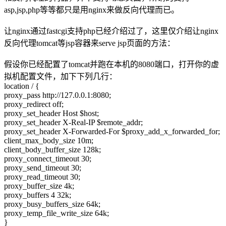
asp,jsp,php等等都只是用nginx来做反向代理而已。
让nginx通过fastcgi支持php已经介绍过了，这里仅介绍让nginx
反向代理tomcat等jsp容器来serve jsp页面的方法：
假设你已经配置了tomcat并跑在本机的8080端口，打开你的虚
拟机配置文件，加下下列几行：
location / {
proxy_pass http://127.0.0.1:8080;
proxy_redirect off;
proxy_set_header Host $host;
proxy_set_header X-Real-IP $remote_addr;
proxy_set_header X-Forwarded-For $proxy_add_x_forwarded_for;
client_max_body_size 10m;
client_body_buffer_size 128k;
proxy_connect_timeout 30;
proxy_send_timeout 30;
proxy_read_timeout 30;
proxy_buffer_size 4k;
proxy_buffers 4 32k;
proxy_busy_buffers_size 64k;
proxy_temp_file_write_size 64k;
}