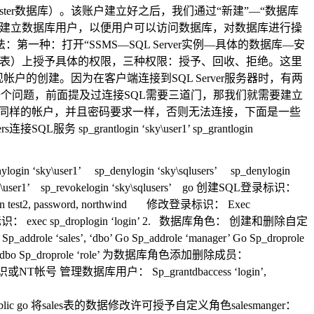
ster数据库）。该账户建立好之后，我们通过“新建”—“数据库
，建立数据库用户，以便用户可以访问数据库，对数据库进行操
：打开“SSMS—SQL Server实例—具体的数据库—安
如表）上授予具体的权限，三种权限：授予、回收、拒绝。这里
的创建。因为在客户端连接到SQL Server服务器时，有两
一个问题，前面提及过连接SQL需要三道门，那我们就需要建立
也建立同样的帐户，并且密码要求一样，否则无法连接，下面是一些
 sp_grantlogin ‘sky\user1’ sp_grantlogin
ser1’ sp_denylogin ‘sky\sqlusers’ sp_denylogin
\user1’ sp_revokelogin ‘sky\sqlusers’ go 创建SQL登录标识：
addlogin test2, password, northwind 修改登录标识： Exec
ge 删除SQL登录标识： exec sp_droplogin ‘login’ 2. 数据库角色： 创建和删除自定
e ‘sales’, ‘dbo’ Go Sp_addrole ‘manager’ Go Sp_droprole
bo Sp_droprole ‘role’ 为数据库角色添加删除成员：
L登录标识或NT帐号 管理数据库用户： Sp_grantdbaccess ‘login’,
blic go 将sales表的数据修改许可授予自定义角色salesmanger：