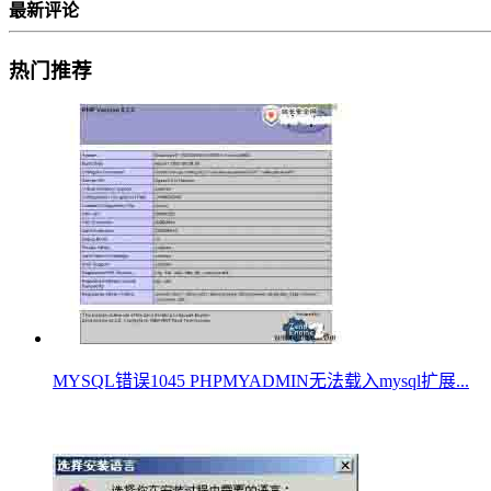
最新评论
热门推荐
MYSQL错误1045 PHPMYADMIN无法载入mysql扩展...