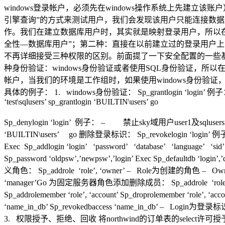
windows登录帐户，必须先在windows操作系统上先建立
引擎查询”的方式来测试用户，我们会发现该用户只能连接数
作。我们在建立数据库用户时，其实就是映射登录用户，所以在一
全性—数据库用户”；第二种：直接在以前建立过的登录用户
不再详细接受三种权限的区别。前面提了一下安全配置的一些基本概
种身份验证：windows身份验证或者使用SQL身份验证，
帐户，当我们的环境是工作组时，如果使用windows身份验证
具体的例子： 1. windows身份验证： Sp_grantlogin ‘login’ 例子：
‘test\sqlusers’ sp_grantlogin ‘BUILTIN\users’ go
Sp_denylogin ‘login’ 例子： – 禁止sky域用户user1及sqluser
‘BUILTIN\users’ go 删除登录标识： Sp_revokelogin ‘login’ 例子
Exec Sp_addlogin ‘login’ ‘password’ ‘database’ ‘language’ 
Sp_password ‘oldpsw’,’newpsw’,’login’ Exec Sp_defaultdb 
义角色： Sp_addrole ‘role’, ‘owner’ – Role为创建的角色 – Owner为角色
‘manager’Go 为固定服务器角色添加删除成员： Sp_addrole ‘rol
Sp_addrolemember ‘role’, ‘account’ Sp_droprolemembe
‘name_in_db’ Sp_revokedbaccess ‘name_in_db’ –
3. 权限授予、拒绝、回收 将northwind的订单表的select许可授予所有用