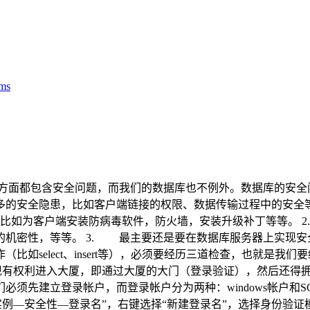
ms
方面都包含安全问题，而我们的数据库也不例外。数据库的安全
安全隐患，比如客户端链接的权限、数据传输过程中的安全等，所以
，比如为客户端安装防病毒软件，防火墙，安装升级补丁等等。 
密性，等等。 3. 最主要还是要在数据库服务器上实现安全机制
如select、insert等），必须要经历三道检查，也就是
首先要现有权利进入大厦，即通过大厦的大门（登录验证），然后还
建立登录帐户，而登录帐户分为两种：windows帐户和SQL帐户（
rver实例—安全性—登录名”，右键选择“新建登录名”，选择身