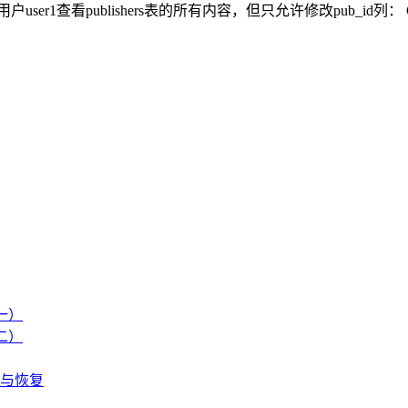
 Go 允许用户user1查看publishers表的所有内容，但只允许修改pub_id列： Grant
（一）
（二）
除与恢复