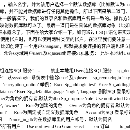
该账户），输入名字，并为该用户选择一个默认数据库（比如默认为ma
据库，并不能对数据库进行任何其他操作。所以下面是第二道门
般情况下，我们的登录名和数据库用户名是一致的。操作方法：第一种
上映射数据库就可以了。最后一道门是在具体的数据库对象（比
念了，下面在给大家介绍一下，如何通过T-SQL语句来实现帐户
所以在使用帐户时，也可以使用两种类型的帐户，在这里我们要注意
，比如创建了一个用户zhangsan，那就要求要连接的客户端
允许sky域用户user1及sqlusers组连接SQL服务： 允许本地组Users连接SQL服务
s组连接SQL服务： – 禁止本地组Users连接SQL服务 sp_denylogin ‘sky\u
： 从sysxlogins系统表中删除user1及sqlusers sp_revokelogin ‘sky
‘sid’ ‘encryption_option’ 举例：Exec Sp_addlogin test1 Exec Sp_
‘login’,’database’ Exec Sp_defaultlanguage ‘login’,’langua
的拥有者,默认为dbo Sp_droprole ‘role’ Use northwind Go Sp_addrol
e’, ‘owner’ – Role为创建的角色 – Owner为角色的拥有者,默认为d
r ‘role’, ‘account’ – Role为固定或自定义数据库角色 – Account为SQ
 Login为登录标识 – Name_in_db为在数据库里的用户帐号，默认为同名
户： Use northwind Go Grant select on 订单 to pu