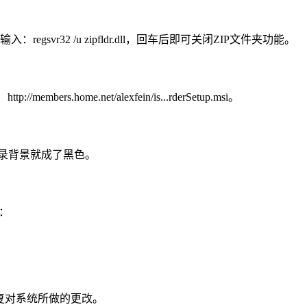
r32 /u zipfldr.dll，回车后即可关闭ZIP文件夹功能。
.net/alexfein/is...rderSetup.msi。
，这样登录背景就成了黑色。
入：
复对系统所做的更改。